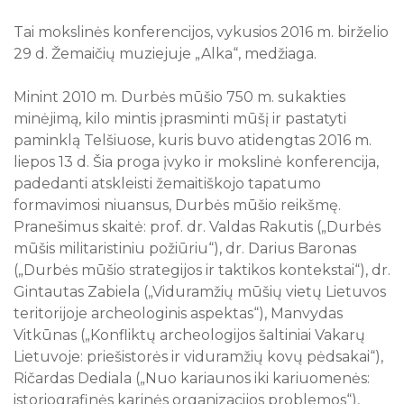
10
11
12
13
14
15
16
Tai mokslinės konferencijos, vykusios 2016 m. birželio
29 d. Žemaičių muziejuje „Alka“, medžiaga.
17
18
19
20
21
22
23
24
25
26
27
28
29
30
Minint 2010 m. Durbės mūšio 750 m. sukakties
31
minėjimą, kilo mintis įprasminti mūšį ir pastatyti
paminklą Telšiuose, kuris buvo atidengtas 2016 m.
Visi renginiai
liepos 13 d. Šia proga įvyko ir mokslinė konferencija,
padedanti atskleisti žemaitiškojo tapatumo
formavimosi niuansus, Durbės mūšio reikšmę.
Pranešimus skaitė: prof. dr. Valdas Rakutis („Durbės
mūšis militaristiniu požiūriu“), dr. Darius Baronas
(„Durbės mūšio strategijos ir taktikos kontekstai“), dr.
Gintautas Zabiela („Viduramžių mūšių vietų Lietuvos
teritorijoje archeologinis aspektas“), Manvydas
Vitkūnas („Konfliktų archeologijos šaltiniai Vakarų
Lietuvoje: priešistorės ir viduramžių kovų pėdsakai“),
Ričardas Dediala („Nuo kariaunos iki kariuomenės:
istoriografinės karinės organizacijos problemos“),