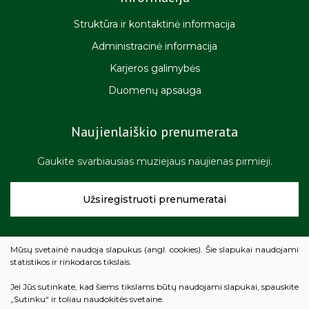
Struktūra ir kontaktinė informacija
Administracinė informacija
Karjeros galimybės
Duomenų apsauga
Naujienlaiškio prenumerata
Gaukite svarbiausias muziejaus naujienas pirmieji.
Užsiregistruoti prenumeratai
Mūsų svetainė naudoja slapukus (angl. cookies). Šie slapukai naudojami
statistikos ir rinkodaros tikslais.
Kviečiame įvertinti
Jei Jūs sutinkate, kad šiems tikslams būtų naudojami slapukai, spauskite
Žemaičių muziejaus „Alka“ teikiamų paslaugų kokybę.
„Sutinku“ ir toliau naudokitės svetaine.