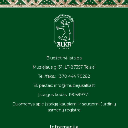
Biudžetinė įstaiga
Muziejaus g. 31, LT-87357 Telšiai
Tel./faks.: +370 444 70282
El. paštas: info@muziejusalka.lt
Įstaigos kodas: 190599771
Duomenys apie įstaigą kaupiami ir saugomi Jurdinių
asmenų registre
Informacija