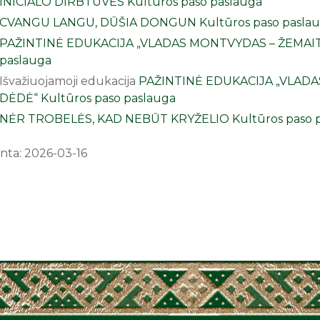
INICIALO DIRBTUVĖS
Kultūros paso paslauga
CVANGU LANGU, DŪŠIA DONGUN
Kultūros paso pasla
PAŽINTINĖ EDUKACIJA „VLADAS MONTVYDAS – ŽEMAIT
paslauga
Išvažiuojamoji edukacija
PAŽINTINĖ EDUKACIJA „VLADA
DĖDĖ“ Kultūros paso paslauga
NĖR TROBELĖS, KAD NEBŪT KRYŽELIO
Kultūros paso 
nta: 2026-03-16