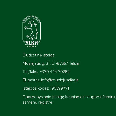
Biudžetinė įstaiga
Muziejaus g. 31, LT-87357 Telšiai
Tel./faks.: +370 444 70282
El. paštas: info@muziejusalka.lt
Įstaigos kodas: 190599771
Duomenys apie įstaigą kaupiami ir saugomi Jurdini
asmenų registre