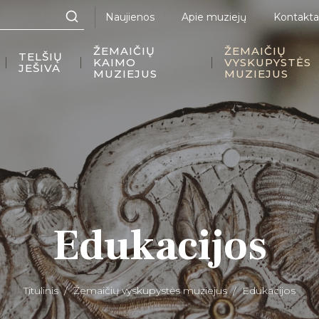
Naujienos
Apie muziejų
Kontakta
ŽEMAIČIŲ
ŽEMAIČIŲ
TELŠIŲ
KAIMO
VYSKUPYSTĖS
JEŠIVA
MUZIEJUS
MUZIEJUS
Edukacijos
Titulinis
Žemaičių vyskupystės muziejus
Edukacijos