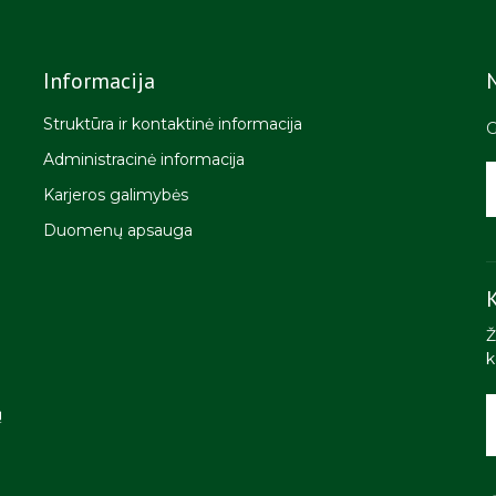
Informacija
Struktūra ir kontaktinė informacija
G
Administracinė informacija
Karjeros galimybės
Duomenų apsauga
K
Ž
k
ų