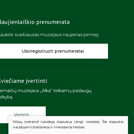
Naujienlaiškio prenumerata
aukite svarbiausias muziejaus naujienas pirmieji.
Užsiregistruoti prenumeratai
viečiame įvertinti
emaičių muziejaus „Alka“ teikiamų paslaugų
okybę.
Vertinti
Mūsų svetainė naudoja slapukus (angl. cookies). Šie slapukai
naudojami statistikos ir rinkodaros tikslais.