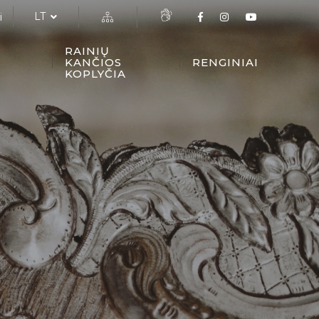
LT
i
RAINIŲ
KANČIOS
RENGINIAI
KOPLYČIA