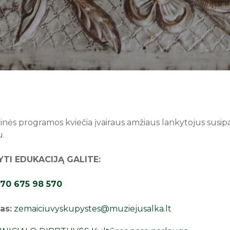
nės programos kviečia įvairaus amžiaus lankytojus susipaž
u.
TI EDUKACIJĄ GALITE:
70 675 98 570
tas:
zemaiciuvyskupystes@muziejusalka.lt