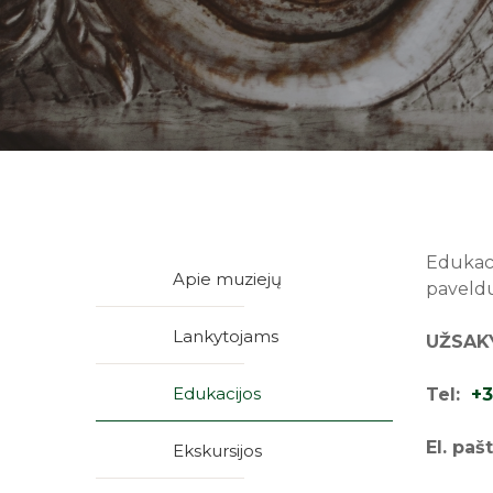
Edukaci
Apie muziejų
paveld
Lankytojams
UŽSAKY
Edukacijos
Tel:
+3
El. paš
Ekskursijos