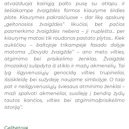
atvaizduoja kairiąją palto pusę su atlapu ir
šešiakampe žvaigždės formos kiauryme širdies
plote. Kiaurymės pakraščiuose – dar likę apskurę
„geltonosios žvaigždės“ likučiai, bet pačios
pasmerkimo žvaigždės nebėra – ji nuplėšta... per
kiaurymę matosi tik raudonos pastato plytos... Kiek
aukščiau – baltojoje trikampėje fasado dalyje
matoma „Dovydo žvaigždė“ – ano meto vilties,
atgimimo bei prisikėlimo ženklas. Žvaigždė
(mozaika) sulipdyta iš stiklo ir mažų akmenėlių. Tai
lyg išgyvenusiųjų genocidą vilties trupinėliai,
išsiskleidę bei sužydėję naujame simbolyje. O taip
pat ir neišgyvenusiųjų šviesaus atminimo ženklai –
maži spalvoti akmenėliai, susilieję į bendrą žydų
tautos kančios, vilties bei atgimimo/prisikėlimo
istoriją“.
Gelbėtojai