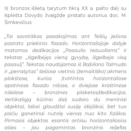
Lankytojams
Iš bronzos išlietą tarytum tikrą XX a. palto dalį su
Telšių apskrities žydų gelbėtojai
Apie muziejų
išplėšta Dovydo žvaigžde pristato autorius doc. M.
Edukacijos
Šimkevičius:
Lankytojams
Ekskursijos
Atminimo ženklas
Apie muziejų
Edukacijos
„Tai savotiškas pasakojimas ant Telšių ješivos
Žemaitiu gīvastis
Lankytojams
Rugpjūtis
2026
Telšiai. Atminties knyga
pastato priekinio fasado. Horizontaliojoje dalyje
Ekskursijos
Rainių tragedija: Atmintis gyva
matomos dedikacijos „Pasaulio teisuoliams“ ir
Pr
An
Tr
Ke
Pe
Še
Se
Klausykit, ausis pastatę
tekstas „Išgelbėjęs vieną gyvybę, išgelbėja visą
pasaulį“. Tekstas naudojamas iš Babilono Talmudo
1
2
ir „perrašytas“ šešiose vietinio (žemaitiško) akmens
3
4
5
6
7
8
9
plokštėse, kurios įtvirtintos horizontaliose
10
11
12
13
14
15
16
apatinėse fasado nišose, o dviejose kraštinėse
nišelėse – bronzinės plaketės/dedikacijos.
17
18
19
20
21
22
23
Vertikaliąją kūrinio dalį sudaro du meniniai
24
25
26
27
28
29
30
objektai, labai glaudžiai susiję idėjiškai, bet tuo
pačiu ganėtinai nutolę vienas nuo kito fiziškai.
31
Pirmasis objektas esantis arčiau horizontaliosios
Visi renginiai
ašies – jau pagamintas bronzinis reljefas