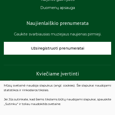
Duomenų apsauga
Naujienlaiškio prenumerata
Gaukite svarbiausias muziejaus naujienas pirmieji.
Užsiregistruoti prenumeratai
Kviečiame įvertinti
Žemaičių muziejaus „Alka“ teikiamų paslaugų kokybę.
Mūsų svetainė naudoja slapukus (angl. cookies). Šie slapukai naudojami
statistikos ir rinkodaros tikslais.
Vertinti
Jei Jūs sutinkate, kad šiems tikslams būtų naudojami slapukai, spauskite
„Sutinku“ ir toliau naudokitės svetaine.