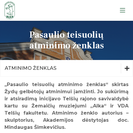
Apie muziejų
Pasaulio teisuolių
Lankytojams
Apie muziejų
atminimo ženklas
Edukacijos
Lankytojams
Ekskursijos
Edukacijos
Leidiniai
Ekskursijos
ATMINIMO ŽENKLAS
Straipsniai
Telšių apskrities žydų gelbėtojai
Apie muziejų
„Pasaulio teisuolių atminimo ženklas“ skirtas
Atminimo ženklas
Žydų gelbėtojų atminimui įamžinti. Jo sukūrimą
ir atsiradimą inicijavo Telšių rajono savivaldybė
Telšiai. Atminties knyga
Lankytojams
kartu su Žemaičių muziejumi „Alka“ ir VDA
Telšių fakultetu. Atminimo ženklo autorius –
Edukacijos
skulptorius, Akademijos dėstytojas doc.
Mindaugas Šimkevičius.
Apie muziejų
Ekskursijos