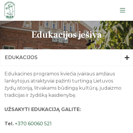
Apie muziejų
Edukacijos ješiva
Lankytojams
Apie muziejų
Edukacijos
Lankytojams
Ekskursijos
Edukacijos
EDUKACIJOS
Leidiniai
Ekskursijos
Apie muziejų
Edukacinės programos kviečia įvairaus amžiaus
Straipsniai
Telšių apskrities žydų gelbėtojai
lankytojus atraktyviai pažinti turtingą Lietuvos
žydų istoriją, litvakams būdingą kultūrą, judaizmo
Atminimo ženklas
Lankytojams
tradicijas ir žydišką kasdienybę.
Telšiai. Atminties knyga
Edukacijos
UŽSAKYTI EDUKACIJĄ GALITE:
Ekskursijos
Tel.
+370 60060 521
Apie muziejų