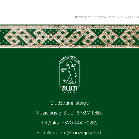
Informacija atnaujinta: 2026-08-10
Biudžetinė įstaiga
Muziejaus g. 31, LT-87357 Telšiai
Tel./faks.: +370 444 70282
El. paštas: info@muziejusalka.lt