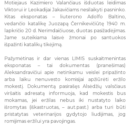
Motiejaus Kazimiero Valančiaus išduotas leidimas
Viktorui ir Leokadijai Jakavičiams nesilaikyti pasninko.
Kitas eksponatas – liuterono Adolfo Baltino,
vedančio katalikę Juozapą Černikevičiūtę 1940 m.
lapkričio 20 d. Nerimdaičiuose, duotas pasižadėjimas.
Jame suteikiama laisvė žmonai po santuokos
išpažinti katalikų tikėjimą.
Pažymėtinas ir dar vienas LIMIS suskaitmenintas
eksponatas – tai dokumentas (pranešimas)
Aleksandravičiui apie netinkamu veislei pripažinto
arba laiku nenuvesto komisijai apžiūrėti eržilo
mokestį. Dokumentą pasirašęs Alsėdžių valsčiaus
viršaitis adresatą informuoja, kad mokestis bus
mokamas, jei eržilas nebus iki nustatyto laiko
išromytas (iškastruotas, – aut.past.) arba turi būti
pristatytas veterinarijos gydytojo liudijimas, jog
romijimas eržilui yra pavojingas.