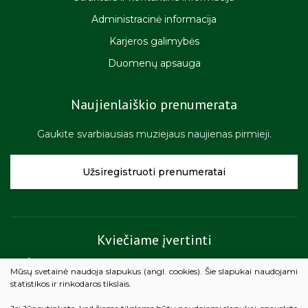
Administracinė informacija
Karjeros galimybės
Duomenų apsauga
Naujienlaiškio prenumerata
Gaukite svarbiausias muziejaus naujienas pirmieji.
Užsiregistruoti prenumeratai
Kviečiame įvertinti
Žemaičių muziejaus „Alka“ teikiamų paslaugų kokybę.
Mūsų svetainė naudoja slapukus (angl. cookies). Šie slapukai naudojami
statistikos ir rinkodaros tikslais.
Vertinti