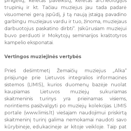
pinigėlių, keletas paveikslų, keletas archeologijos
trupinių ir kt. Tačiau muziejus jau tada padarė
visuomenei gerą įspūdį, ji tą naują įstaigą pavadino
garbingu muziejaus vardu ir tuo, žinoma, muziejaus
darbuotojus paskatino dirbti“. Įsikūrusiam muziejui
buvo perduoti ir Mokytojų seminarijos kraštotyros
kampelio eksponatai.
Vertingos muziejinės vertybės
Prieš dešimtmetį Žemaičių muziejus „Alka“
prisijungė prie Lietuvos integralios informacinės
sistemos (LIMIS), kurios duomenų bazėje nuolat
kaupiamas Lietuvos muziejų sukuriamas
skaitmeninis turinys yra prieinamas visiems,
norintiems pasižvalgyti po muziejų kolekcijas. LIMIS
portale (www.limis.lt) viešajam naudojimui priskirtą
skaitmeninį turinį galima nemokamai naudoti savo
kūrybinėje, edukacinėje ar kitoje veikloje. Taip pat