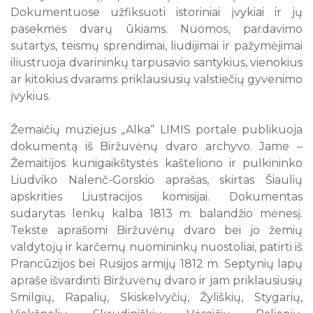
Dokumentuose užfiksuoti istoriniai įvykiai ir jų
pasekmės dvarų ūkiams. Nuomos, pardavimo
sutartys, teismų sprendimai, liudijimai ir pažymėjimai
iliustruoja dvarininkų tarpusavio santykius, vienokius
ar kitokius dvarams priklausiusių valstiečių gyvenimo
įvykius.
Žemaičių muziejus „Alka“ LIMIS portale publikuoja
dokumentą iš Biržuvėnų dvaro archyvo. Jame –
Žemaitijos kunigaikštystės kašteliono ir pulkininko
Liudviko Nalenč-Gorskio aprašas, skirtas Šiaulių
apskrities Liustracijos komisijai. Dokumentas
sudarytas lenkų kalba 1813 m. balandžio mėnesį.
Tekste aprašomi Biržuvėnų dvaro bei jo žemių
valdytojų ir karčemų nuomininkų nuostoliai, patirti iš
Prancūzijos bei Rusijos armijų 1812 m. Septynių lapų
apraše išvardinti Biržuvėnų dvaro ir jam priklausiusių
Smilgių, Rapalių, Skiskelvyčių, Žyliškių, Stygarių,