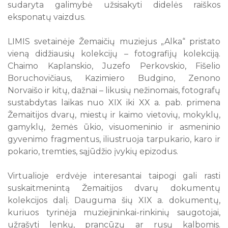
sudaryta galimybė užsisakyti didelės raiškos
eksponatų vaizdus.
LIMIS svetainėje Žemaičių muziejus „Alka“ pristato
vieną didžiausių kolekcijų – fotografijų kolekciją.
Chaimo Kaplanskio, Juzefo Perkovskio, Fišelio
Boruchovičiaus, Kazimiero Budgino, Zenono
Norvaišo ir kitų, dažnai – likusių nežinomais, fotografų
sustabdytas laikas nuo XIX iki XX a. pab. primena
Žemaitijos dvarų, miestų ir kaimo vietovių, mokyklų,
gamyklų, žemės ūkio, visuomeninio ir asmeninio
gyvenimo fragmentus, iliustruoja tarpukario, karo ir
pokario, tremties, sąjūdžio įvykių epizodus.
Virtualioje erdvėje interesantai taipogi gali rasti
suskaitmenintą Žemaitijos dvarų dokumentų
kolekcijos dalį. Dauguma šių XIX a. dokumentų,
kuriuos tyrinėja muziejininkai-rinkinių saugotojai,
užrašyti lenkų, prancūzų ar rusų kalbomis.