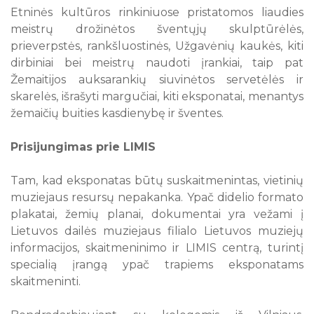
Etninės kultūros rinkiniuose pristatomos liaudies
meistrų drožinėtos šventųjų skulptūrėlės,
prieverpstės, rankšluostinės, Užgavėnių kaukės, kiti
dirbiniai bei meistrų naudoti įrankiai, taip pat
Žemaitijos auksarankių siuvinėtos servetėlės ir
skarelės, išrašyti margučiai, kiti eksponatai, menantys
žemaičių buities kasdienybę ir šventes.
Prisijungimas prie LIMIS
Tam, kad eksponatas būtų suskaitmenintas, vietinių
muziejaus resursų nepakanka. Ypač didelio formato
plakatai, žemių planai, dokumentai yra vežami į
Lietuvos dailės muziejaus filialo Lietuvos muziejų
informacijos, skaitmeninimo ir LIMIS centrą, turintį
specialią įrangą ypač trapiems eksponatams
skaitmeninti.