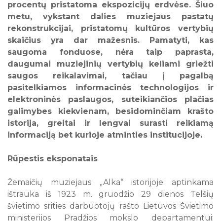
procentų pristatoma ekspozicijų erdvėse. Šiuo
10
11
12
13
14
15
16
metu, vykstant dalies muziejaus pastatų
rekonstrukcijai, pristatomų kultūros vertybių
17
18
19
20
21
22
23
skaičius yra dar mažesnis. Pamatyti, kas
24
25
26
27
28
29
30
saugoma fonduose, nėra taip paprasta,
31
daugumai muziejinių vertybių keliami griežti
saugos reikalavimai, tačiau į pagalbą
Visi renginiai
pasitelkiamos informacinės technologijos ir
elektroninės paslaugos, suteikiančios plačias
galimybes kiekvienam, besidominčiam krašto
istorija, greitai ir lengvai surasti reikiamą
informaciją bet kurioje atminties institucijoje.
Rūpestis eksponatais
Žemaičių muziejaus „Alka“ istorijoje aptinkama
ištrauka iš 1923 m. gruodžio 29 dienos Telšių
švietimo srities darbuotojų rašto Lietuvos Švietimo
ministerijos Pradžios mokslo departamentui: