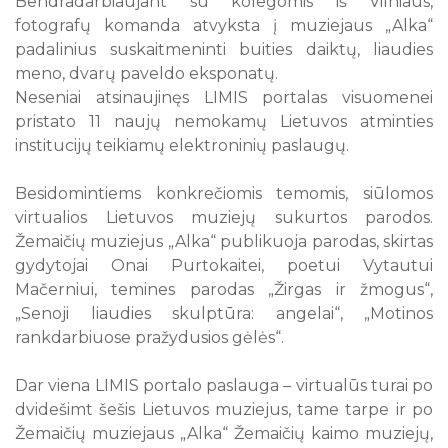
Bendradarbiaujant su kolegomis iš Vilniaus,
fotografų komanda atvyksta į muziejaus „Alka“
padalinius suskaitmeninti buities daiktų, liaudies
meno, dvarų paveldo eksponatų.
Neseniai atsinaujinęs LIMIS portalas visuomenei
pristato 11 naujų nemokamų Lietuvos atminties
institucijų teikiamų elektroninių paslaugų.
Besidomintiems konkrečiomis temomis, siūlomos
virtualios Lietuvos muziejų sukurtos parodos.
Žemaičių muziejus „Alka“ publikuoja parodas, skirtas
gydytojai Onai Purtokaitei, poetui Vytautui
Mačerniui, temines parodas „Žirgas ir žmogus“,
„Senoji liaudies skulptūra: angelai“, „Motinos
rankdarbiuose pražydusios gėlės“.
Dar viena LIMIS portalo paslauga – virtualūs turai po
dvidešimt šešis Lietuvos muziejus, tame tarpe ir po
Žemaičių muziejaus „Alka“ Žemaičių kaimo muziejų,