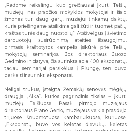
„Radome reikalingu kuo greičiausiai įkurti Telšių
muziejų, nes pradžios mokyklos mokytojai ir šiaip
žmonės turi daug gerų, muziejui tinkamų daiktų,
kurie priešingame atsilikime gali žūti ir tuomet pačių
kraštas turės daug nuostolių“. Atsižvelgus į švietimo
darbuotojų susirūpinimą ateities išsaugojimu,
pirmasis kraštotyros kampelis įsikūrė prie Telšių
mokytojų seminarijos. Jos direktoriaus Juozo
Gedmino iniciatyva, čia surinkta apie 400 eksponatų,
tačiau seminarijai persikėlus į Plungę, ten buvo
perkelti ir surinkti eksponatai.
Neilgai trukus, įsteigta Žemaičių senovės mėgėjų
draugija „Alka“, kurios pagrindinis tikslas – įkurti
muziejų Telšiuose. Pasak pirmojo muziejaus
direktoriaus Prano Genio, muziejaus veikla prasidėjo
trijuose išnuomotuose kambariukuose, kuriuose:
„Eksponatų buvo vos keletas dievukų, keletas