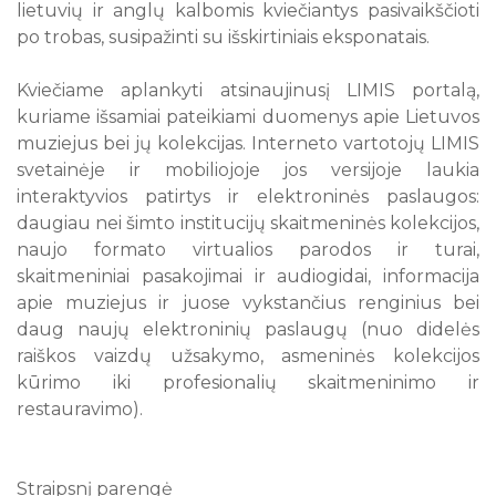
lietuvių ir anglų kalbomis kviečiantys pasivaikščioti
po trobas, susipažinti su išskirtiniais eksponatais.
Kviečiame aplankyti atsinaujinusį LIMIS portalą,
kuriame išsamiai pateikiami duomenys apie Lietuvos
muziejus bei jų kolekcijas. Interneto vartotojų LIMIS
svetainėje ir mobiliojoje jos versijoje laukia
interaktyvios patirtys ir elektroninės paslaugos:
daugiau nei šimto institucijų skaitmeninės kolekcijos,
naujo formato virtualios parodos ir turai,
skaitmeniniai pasakojimai ir audiogidai, informacija
apie muziejus ir juose vykstančius renginius bei
daug naujų elektroninių paslaugų (nuo didelės
raiškos vaizdų užsakymo, asmeninės kolekcijos
kūrimo iki profesionalių skaitmeninimo ir
restauravimo).
Straipsnį parengė