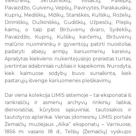
Viekšnelių, Skrudiniškių, Vėsaičių, Paliepių,
Pavaizdžio, Guivėnų, Vepšių, Pavirvytės, Parakauskių,
Kuprių, Mediškių, Mižikų, Staniškės, Kulšikų, Roželių,
Dirimiškių, Dulkiniškių, Gudiškių, Užpesčių, Plepių
kaimų, o taip pat Biržuvėnų dvaro, Sydeklių,
Pavaizdžio, Kuprių, Kulšikų karčemų, Biržuvėnų
malūno nuomininkų ir gyventojų patirti nuostoliai,
padaryti abiejų armijų kariuomenių kareivių.
Aprašytas kiekvieno nukentėjusiojo prarastas turtas,
įvertintas sidabriniais rubliais ir kapeikomis. Nurodyta,
kiek kaimuose sodybų buvo sunaikinta, kiek
pastarųjų išvengė kariuomenės plėšikavimų.
Dar viena kolekcija LIMIS sistemoje – tai eksponatai iš
rankraščių ir asmenų archyvų rinkinių: laiškai,
dienoraščiai, kūrybos sąsiuviniai, tautosakos ir
tautotyros aplankai. Vienas įdomesnių LIMIS portale
Žemaičių muziejaus „Alka“ eksponatų – Varniuose,
1856 m. vasario 18 d., Telšių (Žemaičių) vyskupo