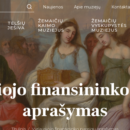
Naujienos
Apie muziejų
Kontakta
ŽEMAIČIŲ
ŽEMAIČIŲ
TELŠIŲ
KAIMO
VYSKUPYSTĖS
JEŠIVA
MUZIEJUS
MUZIEJUS
iojo finansininko
aprašymas
Titulinis
Vyriausiojo finansininko pareigų aprašymas