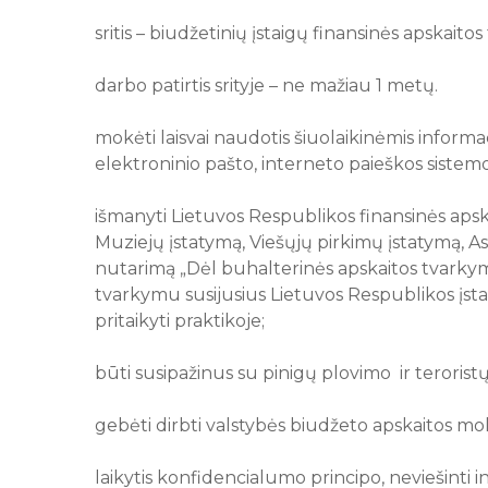
sritis – biudžetinių įstaigų finansinės apskaitos
darbo patirtis srityje – ne mažiau 1 metų.
mokėti laisvai naudotis šiuolaikinėmis informa
elektroninio pašto, interneto paieškos si
išmanyti Lietuvos Respublikos finansinės apsk
Muziejų įstatymą, Viešųjų pirkimų įstatymą,
nutarimą „Dėl buhalterinės apskaitos tvarkymo
tvarkymu susijusius Lietuvos Respublikos įsta
pritaikyti praktikoje;
būti susipažinus su pinigų plovimo ir teroristų
gebėti dirbti valstybės biudžeto apskaitos mo
laikytis konfidencialumo principo, neviešinti 