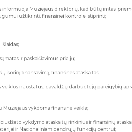
us informuoja Muziejaus direktorių, kad būtų imtasi prie
gumui užtikrinti, finansinei kontrolei stiprinti;
šlaidas;
sąmatas ir paskaičiavimus prie jų;
 išorinį finansavimą, finansines ataskaitas;
veiklos nuostatus, pavaldžių darbuotojų pareigybių apra
su Muziejaus vykdoma finansine veikla;
ia biudžeto vykdymo ataskaitų rinkinius ir finansinių atask
sterijai ir Nacionaliniam bendrųjų funkcijų centrui;