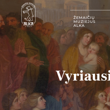
ŽEMAIČIŲ
MUZIEJUS
ALKA
Vyriaus