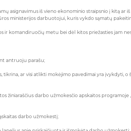
 asignavimus iš vieno ekonominio straipsnio į kitą ar iš ke
ros ministerijos darbuotojui, kuris vykdo sąmatų pakeiti
os ir komandiruočių metu bei dėl kitos priežasties jam ne
nt antruoju parašu;
tikrina, ar visi atlikti mokėjimo pavedimai yra įvykdyti, o 
tos žiniaraščius darbo užmokesčio apskaitos programoje 
skaitas darbo užmokestį;
lapelius apie priskaičiuotą ir išmokėtą darbo užmokestį;