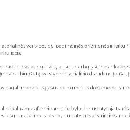
 materialinės vertybės bei pagrindinės priemonės ir laiku 
rkuliacija;
acijos, paslaugų ir kitų atliktų darbų faktinės ir kasinės iš
okos į biudžetą, valstybinio socialinio draudimo įnašai, įs
os pagal finansinius įrašus bei pirminius dokumentus ir n
al reikalavimus įforminamos jų bylos ir nustatytąja tvar
ybės lėšų naudojimo įstatymų nustatyta tvarka ir tinkam