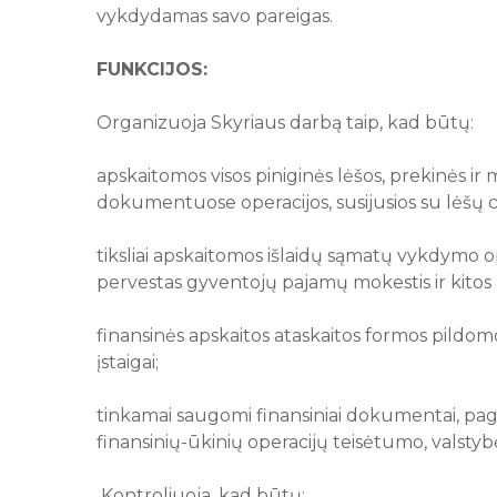
vykdydamas savo pareigas.
FUNKCIJOS:
Organizuoja Skyriaus darbą taip, kad būtų:
apskaitomos visos piniginės lėšos, prekinės ir
dokumentuose operacijos, susijusios su lėšų ci
tiksliai apskaitomos išlaidų sąmatų vykdymo oper
pervestas gyventojų pajamų mokestis ir kitos įm
finansinės apskaitos ataskaitos formos pildom
įstaigai;
tinkamai saugomi finansiniai dokumentai, pag
finansinių-ūkinių operacijų teisėtumo, valst
Kontroliuoja, kad būtų: