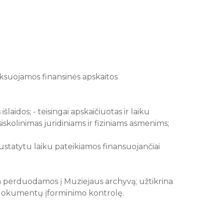
fiksuojamos finansinės apskaitos
laidos; - teisingai apskaičiuotas ir laiku
iskolinimas juridiniams ir fiziniams asmenims;
ustatytu laiku pateikiamos finansuojančiai
ka perduodamos į Muziejaus archyvą; užtikrina
o dokumentų įforminimo kontrolę.