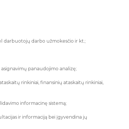
ėl darbuotojų darbo užmokesčio ir kt.;
ų asignavimų panaudojimo analizę;
kaitų rinkiniai, finansinių ataskaitų rinkiniai,
olidavimo informacinę sistemą;
acijas ir informaciją bei įgyvendina jų