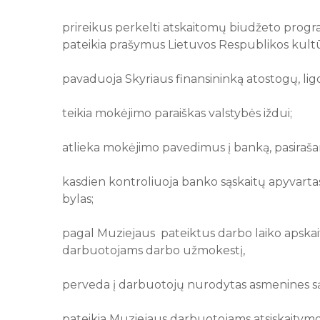
prireikus perkelti atskaitomų biudžeto programų
pateikia prašymus Lietuvos Respublikos kultū
pavaduoja Skyriaus finansininką atostogų, lig
teikia mokėjimo paraiškas valstybės iždui;
atlieka mokėjimo pavedimus į banką, pasiraša
kasdien kontroliuoja banko sąskaitų apyvartas, 
bylas;
pagal Muziejaus pateiktus darbo laiko apskai
darbuotojams darbo užmokestį,
perveda į darbuotojų nurodytas asmenines są
pateikia Muziejaus darbuotojams atsiskaitymo 