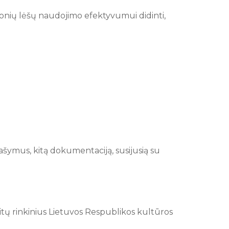
monių lėšų naudojimo efektyvumui didinti,
šymus, kitą dokumentaciją, susijusią su
aitų rinkinius Lietuvos Respublikos kultūros