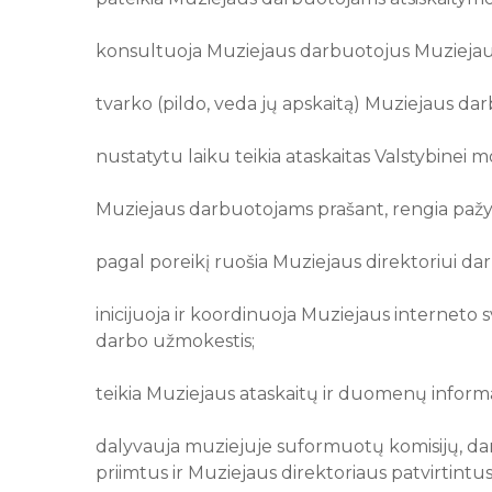
konsultuoja Muziejaus darbuotojus Muziejaus
tvarko (pildo, veda jų apskaitą) Muziejaus dar
nustatytu laiku teikia ataskaitas Valstybinei 
Muziejaus darbuotojams prašant, rengia paž
pagal poreikį ruošia Muziejaus direktoriui d
inicijuoja ir koordinuoja Muziejaus interneto s
darbo užmokestis;
teikia Muziejaus ataskaitų ir duomenų informa
dalyvauja muziejuje suformuotų komisijų, darbo
priimtus ir Muziejaus direktoriaus patvirtint