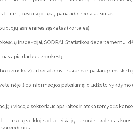
 turimų resursų ir lėšų panaudojimo klausimais;
buotojų asmenines sąskaitas (korteles);
mokesčių inspekcijai, SODRAI, Statistikos departamentui d
ymas apie darbo užmokestį;
arbo užmokesčiui bei kitoms prekėms ir paslaugoms skirt
vetainėje šios informacijos pateikimą: biudžeto vykdymo atas
ciją į Viešojo sektoriaus apskaitos ir atskaitomybės kons
 grupių veikloje arba teikia jų darbui reikalingas konsult
us sprendimus;