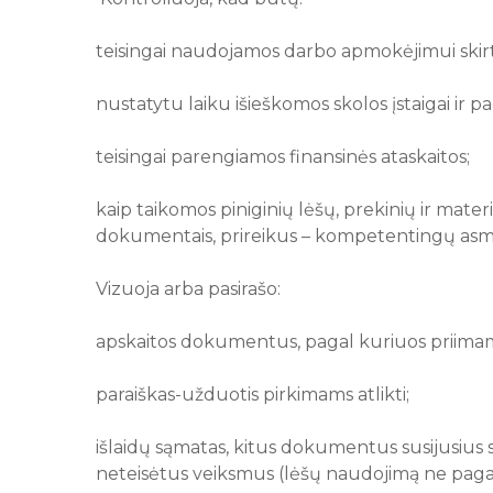
teisingai naudojamos darbo apmokėjimui skirtos
nustatytu laiku išieškomos skolos įstaigai ir p
teisingai parengiamos finansinės ataskaitos;
kaip taikomos piniginių lėšų, prekinių ir mate
dokumentais, prireikus – kompetentingų asme
Vizuoja arba pasirašo:
apskaitos dokumentus, pagal kuriuos priimamo
paraiškas-užduotis pirkimams atlikti;
išlaidų sąmatas, kitus dokumentus susijusius 
neteisėtus veiksmus (lėšų naudojimą ne pagal 