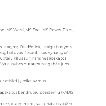
darbe (MS Word, MS Exel, MS Power Point,
įstatymą, Biudžetinių įstaigų įstatymą,
są, Lietuvos Respublikos Vyriausybės
otai“, kitus su finansinės apskaitos
 Vyriausybės nutarimus ir gebėti juos
r atitikti jų reikalavimus;
 apskaitos bendruoju posistemiu (FABIS);
 asmens duomenimis, su kuriais susipažino