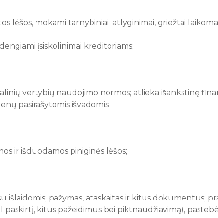
 lėšos, mokami tarnybiniai atlyginimai, griežtai laikomasi
adengiami įsiskolinimai kreditoriams;
rialinių vertybių naudojimo normos; atlieka išankstinę fi
nų pasirašytomis išvadomis.
s ir išduodamos piniginės lėšos;
su išlaidomis; pažymas, ataskaitas ir kitus dokumentus; 
paskirtį, kitus pažeidimus bei piktnaudžiavimą), pastebė