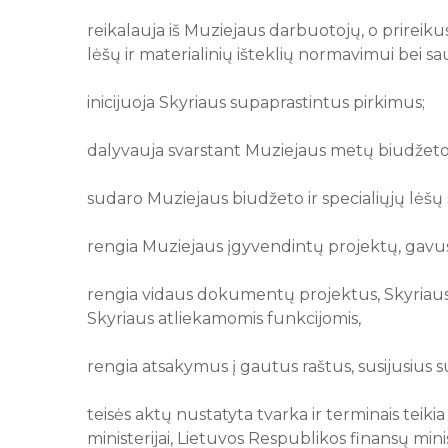
reikalauja iš Muziejaus darbuotojų, o prireik
lėšų ir materialinių išteklių normavimui bei sau
inicijuoja Skyriaus supaprastintus pirkimus;
dalyvauja svarstant Muziejaus metų biudžeto i
sudaro Muziejaus biudžeto ir specialiųjų lėšų 
rengia Muziejaus įgyvendintų projektų, gavusių
rengia vidaus dokumentų projektus, Skyriaus 
Skyriaus atliekamomis funkcijomis,
rengia atsakymus į gautus raštus, susijusius 
teisės aktų nustatyta tvarka ir terminais teik
ministerijai, Lietuvos Respublikos finansų mini