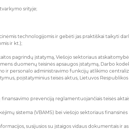
 tvarkymo srityje;
cinėmis technologijomis ir gebėti jas praktiškai taikyti 
stemomis ir kt.);
aitos pagrindų įstatymą, Viešojo sektoriaus atskaitomybės 
 Asmens duomenų teisinės apsaugos įstatymą, Darbo kodek
 ir personalo administravimo funkcijų atlikimo centralizu
tymus, poįstatyminius teisės aktus, Lietuvos Respublikos
 finansavimo prevenciją reglamentuojančiais teisės aktais i
kėjimų sistema (VBAMS) bei viešojo sektoriaus finansinės
informacijos, susijusios su įstaigos vidaus dokumentais ir