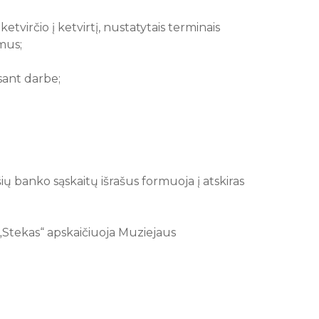
tvirčio į ketvirtį, nustatytais terminais
mus;
sant darbe;
šių banko sąskaitų išrašus formuoja į atskiras
„Stekas“ apskaičiuoja Muziejaus