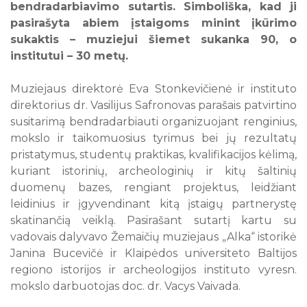
bendradarbiavimo sutartis. Simboliška, kad ji
10
11
12
13
14
15
16
pasirašyta abiem įstaigoms minint įkūrimo
sukaktis – muziejui šiemet sukanka 90, o
17
18
19
20
21
22
23
institutui – 30 metų.
24
25
26
27
28
29
30
31
Muziejaus direktorė Eva Stonkevičienė ir instituto
direktorius dr. Vasilijus Safronovas parašais patvirtino
Visi renginiai
susitarimą bendradarbiauti organizuojant renginius,
mokslo ir taikomuosius tyrimus bei jų rezultatų
pristatymus, studentų praktikas, kvalifikacijos kėlimą,
kuriant istorinių, archeologinių ir kitų šaltinių
duomenų bazes, rengiant projektus, leidžiant
leidinius ir įgyvendinant kitą įstaigų partnerystę
skatinančią veiklą. Pasirašant sutartį kartu su
vadovais dalyvavo Žemaičių muziejaus „Alka“ istorikė
Janina Bucevičė ir Klaipėdos universiteto Baltijos
regiono istorijos ir archeologijos instituto vyresn.
mokslo darbuotojas doc. dr. Vacys Vaivada.