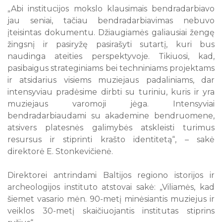
„Abi institucijos mokslo klausimais bendradarbiavo
jau seniai, tačiau bendradarbiavimas nebuvo
įteisintas dokumentu. Džiaugiamės galiausiai žengę
žingsnį ir pasiryžę pasirašyti sutartį, kuri bus
naudinga ateities perspektyvoje. Tikiuosi, kad,
pasibaigus strateginiams bei techniniams projektams
ir atsidarius visiems muziejaus padaliniams, dar
intensyviau pradėsime dirbti su turiniu, kuris ir yra
muziejaus varomoji jėga. Intensyviai
bendradarbiaudami su akademine bendruomene,
atsivers platesnės galimybės atskleisti turimus
resursus ir stiprinti krašto identitetą“, – sakė
direktorė E. Stonkevičienė.
Direktorei antrindami Baltijos regiono istorijos ir
archeologijos instituto atstovai sakė: „Viliamės, kad
šiemet vasario mėn. 90-metį minėsiantis muziejus ir
veiklos 30-metį skaičiuojantis institutas stiprins