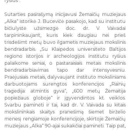
ryšius“.
Sutarties pasirašymą inicijavusi Žemaičių muziejaus
„Alka“ istorikė J. Bucevičė pasakojo, kad su institutu
bičiulystė užsimezgė doc. dr. V. Vaivadai
tarpininkaujant, kuris kiek daugiau nei prieš
trisdešimt metų buvo ilgametis muziejaus mokslinis
bendradarbis. „Su Klaipėdos universiteto Baltijos
regiono istorijos ir archeologijos institutu ryšius
palaikome seniai, o pastaraisiais metais mokslinis
bendradarbiavimas tapo dar intensyvesniu.
Praėjusiais metais, dalyvaujant instituto moksliniams
darbuotojams surengtos konferencijos „Rainių
tragedija: atmintis gyva“, „600 metų Žemaitija
popiežiaus globoje“ ir įgyvendintos kt. veiklos.
Svarbu paminėti ir tai, kad dr. V. Vaivada su kitais
mokslininkais skaitys pranešimą šiemet birželio
mėnesį rengiamoje konferencijoje, skirtoje Žemaičių
muziejaus „Alka“ 90-ajai sukakčiai paminėti. Taip pat,