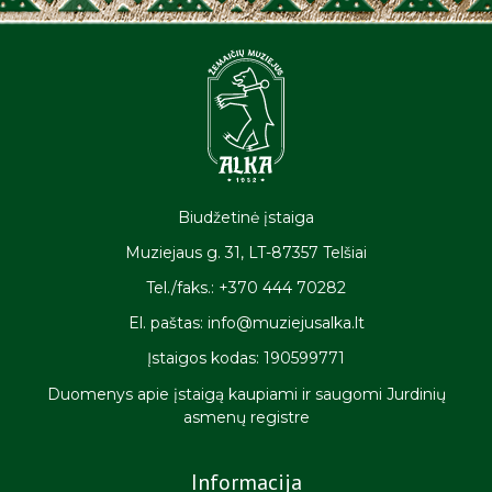
Biudžetinė įstaiga
Muziejaus g. 31, LT-87357 Telšiai
Tel./faks.: +370 444 70282
El. paštas: info@muziejusalka.lt
Įstaigos kodas: 190599771
Duomenys apie įstaigą kaupiami ir saugomi Jurdinių
asmenų registre
Informacija