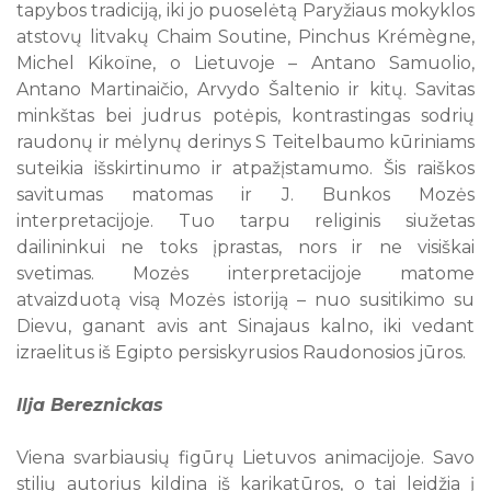
tapybos tradiciją, iki jo puoselėtą Paryžiaus mokyklos
atstovų litvakų Chaim Soutine, Pinchus Krémègne,
Michel Kikoïne, o Lietuvoje – Antano Samuolio,
Antano Martinaičio, Arvydo Šaltenio ir kitų. Savitas
minkštas bei judrus potėpis, kontrastingas sodrių
raudonų ir mėlynų derinys S Teitelbaumo kūriniams
suteikia išskirtinumo ir atpažįstamumo. Šis raiškos
savitumas matomas ir J. Bunkos Mozės
interpretacijoje. Tuo tarpu religinis siužetas
dailininkui ne toks įprastas, nors ir ne visiškai
svetimas. Mozės interpretacijoje matome
atvaizduotą visą Mozės istoriją – nuo susitikimo su
Dievu, ganant avis ant Sinajaus kalno, iki vedant
izraelitus iš Egipto persiskyrusios Raudonosios jūros.
Ilja Bereznickas
Viena svarbiausių figūrų Lietuvos animacijoje. Savo
stilių autorius kildina iš karikatūros, o tai leidžia į