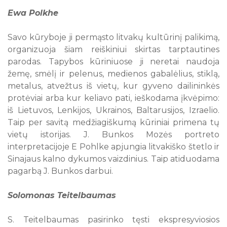
Ewa Polkhe
Savo kūryboje ji permąsto litvakų kultūrinį palikimą,
organizuoja šiam reiškiniui skirtas tarptautines
parodas. Tapybos kūriniuose ji neretai naudoja
žemę, smėlį ir pelenus, medienos gabalėlius, stiklą,
metalus, atvežtus iš vietų, kur gyveno dailininkės
protėviai arba kur keliavo pati, ieškodama įkvėpimo:
iš Lietuvos, Lenkijos, Ukrainos, Baltarusijos, Izraelio.
Taip per savitą medžiagiškumą kūriniai primena tų
vietų istorijas. J. Bunkos Mozės portreto
interpretacijoje E Pohlke apjungia litvakiško štetlo ir
Sinajaus kalno dykumos vaizdinius. Taip atiduodama
pagarbą J. Bunkos darbui.
Solomonas Teitelbaumas
S. Teitelbaumas pasirinko tęsti ekspresyviosios