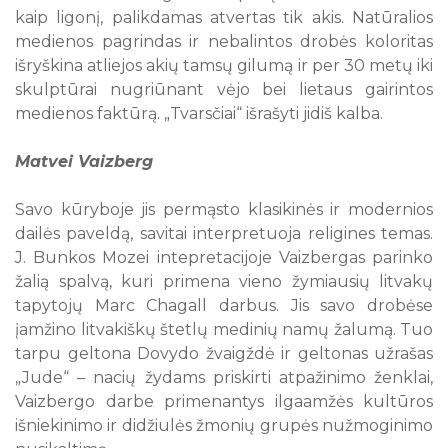
kaip ligonį, palikdamas atvertas tik akis. Natūralios
medienos pagrindas ir nebalintos drobės koloritas
išryškina atliejos akių tamsų gilumą ir per 30 metų iki
skulptūrai nugriūnant vėjo bei lietaus gairintos
medienos faktūrą. „Tvarsčiai“ išrašyti jidiš kalba.
Matvei Vaizberg
Savo kūryboje jis permąsto klasikinės ir modernios
dailės paveldą, savitai interpretuoja religines temas.
J. Bunkos Mozei intepretacijoje Vaizbergas parinko
žalią spalvą, kuri primena vieno žymiausių litvakų
tapytojų Marc Chagall darbus. Jis savo drobėse
įamžino litvakiškų štetlų medinių namų žalumą. Tuo
tarpu geltona Dovydo žvaigždė ir geltonas užrašas
„Jude“ – nacių žydams priskirti atpažinimo ženklai,
Vaizbergo darbe primenantys ilgaamžės kultūros
išniekinimo ir didžiulės žmonių grupės nužmoginimo