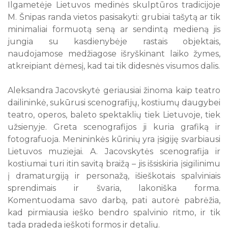
Ilgametėje Lietuvos medinės skulptūros tradicijoje
M. Šnipas randa vietos pasisakyti: grubiai tašytą ar tik
minimaliai formuotą seną ar sendintą medieną jis
jungia su kasdienybėje rastais objektais,
naudojamose medžiagose išryškinant laiko žymes,
atkreipiant dėmesį, kad tai tik didesnės visumos dalis.
Aleksandra Jacovskytė geriausiai žinoma kaip teatro
dailininkė, sukūrusi scenografijų, kostiumų daugybei
teatro, operos, baleto spektaklių tiek Lietuvoje, tiek
užsienyje. Greta scenografijos ji kuria grafiką ir
fotografuoja. Menininkės kūrinių yra įsigiję svarbiausi
Lietuvos muziejai. A. Jacovskytės scenografija ir
kostiumai turi itin savitą braižą – jis išsiskiria įsigilinimu
į dramaturgiją ir personažą, išieškotais spalviniais
sprendimais ir švaria, lakoniška forma.
Komentuodama savo darbą, pati autorė pabrėžia,
kad pirmiausia ieško bendro spalvinio ritmo, ir tik
tada pradeda ieškoti formos ir detalių.