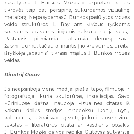
pasiūlytoje J. Bunkos Mozės interpretacijoje tos
tikrovės taip pat persipina, sukurdamos vizualinę
metaforą. Nepaisydamas J. Bunkos pasiūlytos Mozės
veido struktūros, L. Ray ant viršaus ryškiomis
spalvomis, drąsiomis linijomis sukuria naują veidą.
Pastarasis pirmiausia patraukia dėmesį savo
žaismingumu, tačiau gilinantis į jo kreivumus, greitai
išryškėja „apatinis“, tikrasis mąslus J. Bunkos Mozės
veidas.
Dimitrij Gutov
Jis neapsiriboja viena medija: piešia, tapo, filmuoja ir
fotografuoja, kuria skulptūras, instaliacijas. Savo
kūriniuose dažnai naudoja vizualines citatas iš
Vakarų dailės istorijos, ortodoksų ikonų, Rytų
kaligrafijos, dažnai svarbią vietą jo kūriniuose užima
tekstas – literatūros citata ar kasdienis posakis.
J. Bunkos Mozės galvos repliką Gutovas sutvarstė