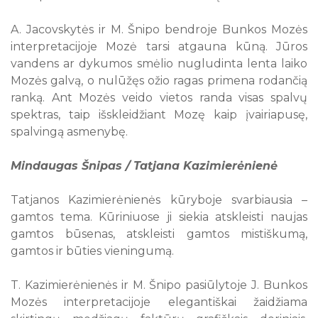
A. Jacovskytės ir M. Šnipo bendroje Bunkos Mozės
interpretacijoje Mozė tarsi atgauna kūną. Jūros
vandens ar dykumos smėlio nugludinta lenta laiko
Mozės galvą, o nulūžęs ožio ragas primena rodančią
ranką. Ant Mozės veido vietos randa visas spalvų
spektras, taip išskleidžiant Mozę kaip įvairiapusę,
spalvingą asmenybę.
Mindaugas Šnipas / Tatjana Kazimierėnienė
Tatjanos Kazimierėnienės kūryboje svarbiausia –
gamtos tema. Kūriniuose ji siekia atskleisti naujas
gamtos būsenas, atskleisti gamtos mistiškumą,
gamtos ir būties vieningumą.
T. Kazimierėnienės ir M. Šnipo pasiūlytoje J. Bunkos
Mozės interpretacijoje elegantiškai žaidžiama