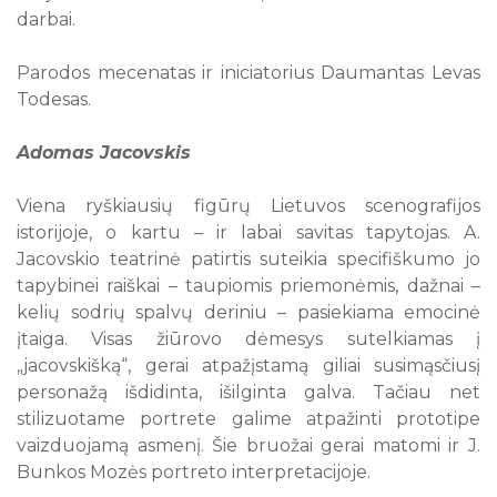
darbai.
Parodos mecenatas ir iniciatorius Daumantas Levas
Todesas.
Adomas Jacovskis
Viena ryškiausių figūrų Lietuvos scenografijos
istorijoje, o kartu – ir labai savitas tapytojas. A.
Jacovskio teatrinė patirtis suteikia specifiškumo jo
tapybinei raiškai – taupiomis priemonėmis, dažnai –
kelių sodrių spalvų deriniu – pasiekiama emocinė
įtaiga. Visas žiūrovo dėmesys sutelkiamas į
„jacovskišką“, gerai atpažįstamą giliai susimąsčiusį
personažą išdidinta, išilginta galva. Tačiau net
stilizuotame portrete galime atpažinti prototipe
vaizduojamą asmenį. Šie bruožai gerai matomi ir J.
Bunkos Mozės portreto interpretacijoje.