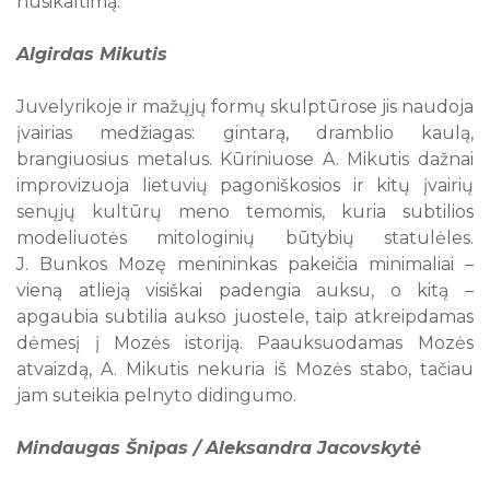
nusikaltimą.
Algirdas Mikutis
Juvelyrikoje ir mažųjų formų skulptūrose jis naudoja
įvairias medžiagas: gintarą, dramblio kaulą,
brangiuosius metalus. Kūriniuose A. Mikutis dažnai
improvizuoja lietuvių pagoniškosios ir kitų įvairių
senųjų kultūrų meno temomis, kuria subtilios
modeliuotės mitologinių būtybių statulėles.
J. Bunkos Mozę menininkas pakeičia minimaliai –
vieną atlieją visiškai padengia auksu, o kitą –
apgaubia subtilia aukso juostele, taip atkreipdamas
dėmesį į Mozės istoriją. Paauksuodamas Mozės
atvaizdą, A. Mikutis nekuria iš Mozės stabo, tačiau
jam suteikia pelnyto didingumo.
Mindaugas Šnipas / Aleksandra Jacovskytė