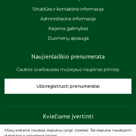
Struktūra ir kontaktinė informacija
Administracinė informacija
Karjeros galimybės
Duomenų apsauga
Naujienlaiškio prenumerata
Gaukite svarbiausias muziejaus naujienas pirmieji.
Užsiregistruoti prenumeratai
Kviečiame įvertinti
Žemaičių muziejaus „Alka“ teikiamų paslaugų kokybę.
Mūsų svetainė naudoja slapukus (angl. cookies). Šie slapukai naudojami
statistikos ir rinkodaros tikslais.