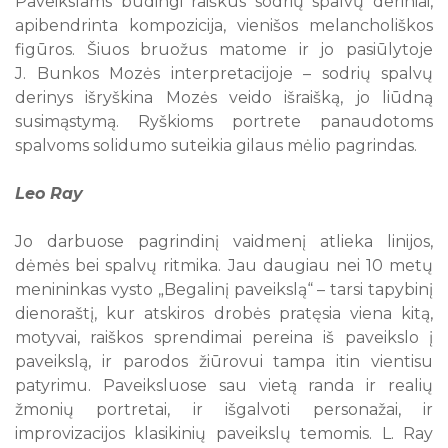
Paveikslams būdingi raiškūs sodrių spalvų deriniai,
apibendrinta kompozicija, vienišos melancholiškos
figūros. Šiuos bruožus matome ir jo pasiūlytoje
J. Bunkos Mozės interpretacijoje – sodrių spalvų
derinys išryškina Mozės veido išraišką, jo liūdną
susimąstymą. Ryškioms portrete panaudotoms
spalvoms solidumo suteikia gilaus mėlio pagrindas.
Leo Ray
Jo darbuose pagrindinį vaidmenį atlieka linijos,
dėmės bei spalvų ritmika. Jau daugiau nei 10 metų
menininkas vysto „Begalinį paveikslą“ – tarsi tapybinį
dienoraštį, kur atskiros drobės pratęsia viena kitą,
motyvai, raiškos sprendimai pereina iš paveikslo į
paveikslą, ir parodos žiūrovui tampa itin vientisu
patyrimu. Paveiksluose sau vietą randa ir realių
žmonių portretai, ir išgalvoti personažai, ir
improvizacijos klasikinių paveikslų temomis. L. Ray