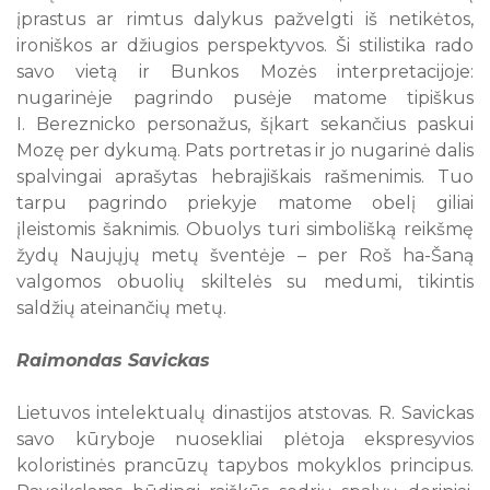
įprastus ar rimtus dalykus pažvelgti iš netikėtos,
ironiškos ar džiugios perspektyvos. Ši stilistika rado
savo vietą ir Bunkos Mozės interpretacijoje:
nugarinėje pagrindo pusėje matome tipiškus
I. Bereznicko personažus, šįkart sekančius paskui
Mozę per dykumą. Pats portretas ir jo nugarinė dalis
spalvingai aprašytas hebrajiškais rašmenimis. Tuo
tarpu pagrindo priekyje matome obelį giliai
įleistomis šaknimis. Obuolys turi simbolišką reikšmę
žydų Naujųjų metų šventėje – per Roš ha-Šaną
valgomos obuolių skiltelės su medumi, tikintis
saldžių ateinančių metų.
Raimondas Savickas
Lietuvos intelektualų dinastijos atstovas. R. Savickas
savo kūryboje nuosekliai plėtoja ekspresyvios
koloristinės prancūzų tapybos mokyklos principus.