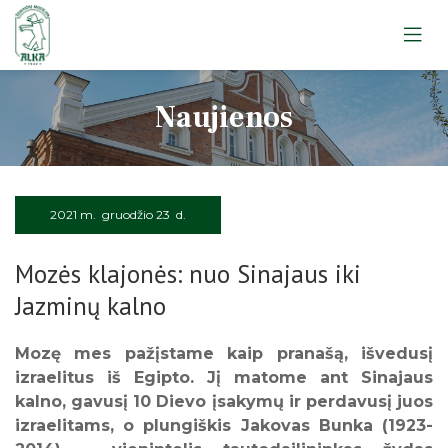
Apie muziejų
Naujienos
Lankytojams
Apie muziejų
Edukacijos
Lankytojams
Apie muziejų
Ekskursijos
Edukacijos
Lankytojams
Leidiniai
2021 m. gruodžio 23 d.
Ekskursijos
Apie muziejų
Edukacijos
Straipsniai
Telšių apskrities žydų gelbėtojai
Mozės klajonės: nuo Sinajaus iki
Lankytojams
Ekskursijos
Apie muziejų
Atminimo ženklas
Jazminų kalno
Edukacijos
Žemaitiu gīvastis
Lankytojams
Rugpjūtis
2026
Telšiai. Atminties knyga
Ekskursijos
Rainių tragedija: Atmintis gyva
Mozę mes pažįstame kaip pranašą, išvedusį
Pr
An
Tr
Ke
Pe
Še
Se
Klausykit, ausis pastatę
izraelitus iš Egipto. Jį matome ant Sinajaus
kalno, gavusį 10 Dievo įsakymų ir perdavusį juos
1
2
izraelitams, o plungiškis Jakovas Bunka (1923-
3
4
5
6
7
8
9