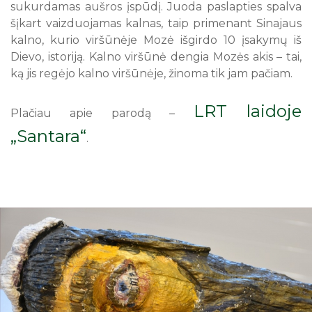
sukurdamas aušros įspūdį. Juoda paslapties spalva
šįkart vaizduojamas kalnas, taip primenant Sinajaus
kalno, kurio viršūnėje Mozė išgirdo 10 įsakymų iš
Dievo, istoriją. Kalno viršūnė dengia Mozės akis – tai,
ką jis regėjo kalno viršūnėje, žinoma tik jam pačiam.
LRT laidoje
Plačiau apie parodą –
„Santara“
.