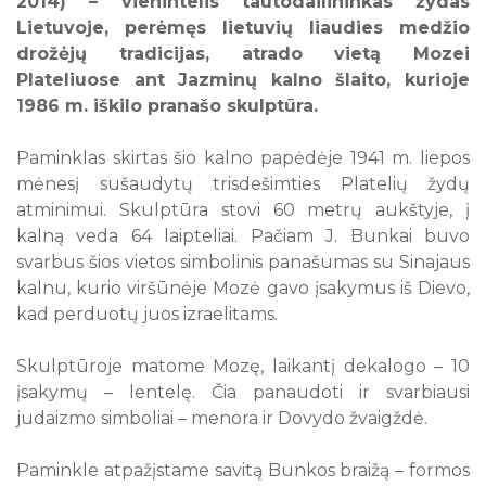
2014) – vienintelis tautodailininkas žydas
Lietuvoje, perėmęs lietuvių liaudies medžio
10
11
12
13
14
15
16
drožėjų tradicijas, atrado vietą Mozei
17
18
19
20
21
22
23
Plateliuose ant Jazminų kalno šlaito, kurioje
24
25
26
27
28
29
30
1986 m. iškilo pranašo skulptūra.
31
Paminklas skirtas šio kalno papėdėje 1941 m. liepos
Visi renginiai
mėnesį sušaudytų trisdešimties Platelių žydų
atminimui. Skulptūra stovi 60 metrų aukštyje, į
kalną veda 64 laipteliai. Pačiam J. Bunkai buvo
svarbus šios vietos simbolinis panašumas su Sinajaus
kalnu, kurio viršūnėje Mozė gavo įsakymus iš Dievo,
kad perduotų juos izraelitams.
Skulptūroje matome Mozę, laikantį dekalogo – 10
įsakymų – lentelę. Čia panaudoti ir svarbiausi
judaizmo simboliai – menora ir Dovydo žvaigždė.
Paminkle atpažįstame savitą Bunkos braižą – formos