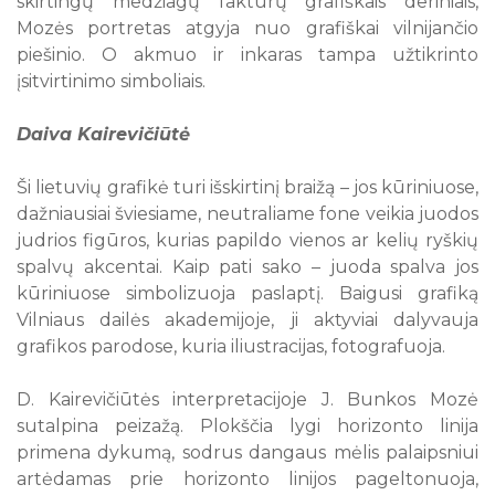
skirtingų medžiagų faktūrų grafiškais deriniais,
Mozės portretas atgyja nuo grafiškai vilnijančio
piešinio. O akmuo ir inkaras tampa užtikrinto
įsitvirtinimo simboliais.
Daiva Kairevičiūtė
Ši lietuvių grafikė turi išskirtinį braižą – jos kūriniuose,
dažniausiai šviesiame, neutraliame fone veikia juodos
judrios figūros, kurias papildo vienos ar kelių ryškių
spalvų akcentai. Kaip pati sako – juoda spalva jos
kūriniuose simbolizuoja paslaptį. Baigusi grafiką
Vilniaus dailės akademijoje, ji aktyviai dalyvauja
grafikos parodose, kuria iliustracijas, fotografuoja.
D. Kairevičiūtės interpretacijoje J. Bunkos Mozė
sutalpina peizažą. Plokščia lygi horizonto linija
primena dykumą, sodrus dangaus mėlis palaipsniui
artėdamas prie horizonto linijos pageltonuoja,