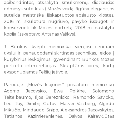
apibendrintos, atsisakyta smulkmenų, didžiausias
dėmesys sutelktas į Mozės veidą, figūrai elegancijos
suteikia meistriškai išskaptuotos apsiausto klostės.
2016 m. skulptūra nugriuvo, pavyko išsaugoti ir
konservuoti tik Mozės portretą. 2018 m. pastatyta
kopija (išskaptavo Antanas Vaškys).
J. Bunkos įkvėpti menininkai vienijosi bendram
tikslui ir, panaudodami skirtingas technikas, leidosi į
kūrybinius ieškojimus įgyvendinant Bunkos Mozės
portreto interpretacijas. Skulptūros pirmą kartą
eksponuojamos Telšių ješivoje.
Parodoje „Mozės klajonės“ pristatomi menininkų
Adomo Jacovskio, Ewa Polkhe, Solomono
Teitelbaumo, Iljos Bereznicko, Raimondo Savicko,
Leo Ray, Dimitrij Gutov, Matvei Vaizberg, Algirdo
Mikučio, Mindaugo Šnipo, Aleksandros Jacovskytės,
Tatjanos Kazimierėnienės, Daivos Kairevičiūtės