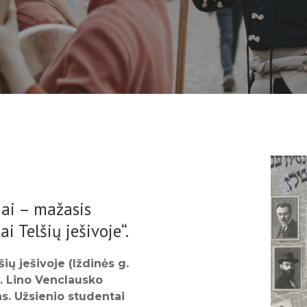
iai – mažasis
i Telšių ješivoje“.
ų ješivoje (Iždinės g.
dr. Lino Venclausko
as. Užsienio studentai