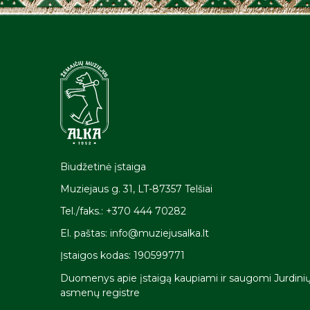
Biudžetinė įstaiga
Muziejaus g. 31, LT-87357 Telšiai
Tel./faks.: +370 444 70282
El. paštas: info@muziejusalka.lt
Įstaigos kodas: 190599771
Duomenys apie įstaigą kaupiami ir saugomi Jurdini
asmenų registre