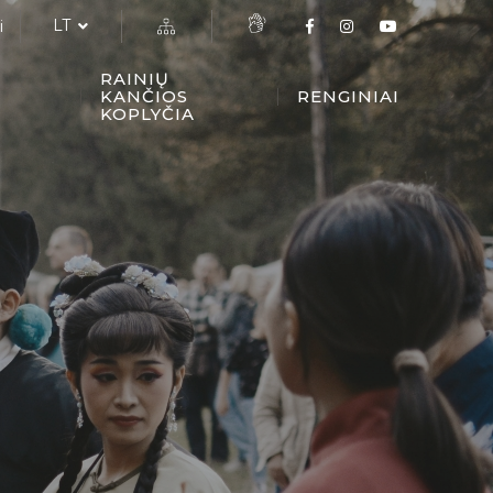
LT
i
RAINIŲ
KANČIOS
RENGINIAI
KOPLYČIA