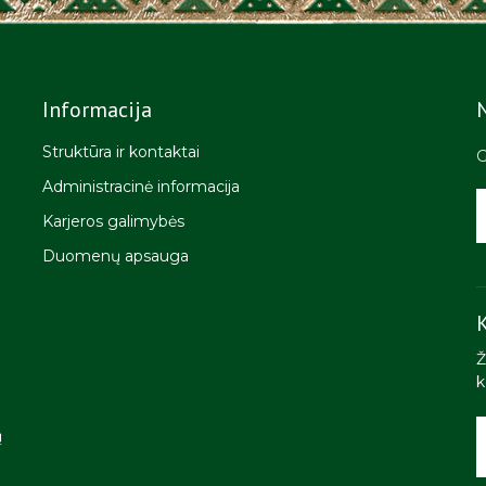
Informacija
Struktūra ir kontaktai
G
Administracinė informacija
Karjeros galimybės
Duomenų apsauga
K
Ž
k
ų