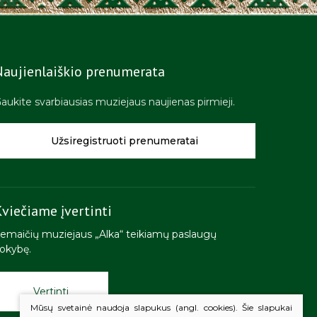
Naujienlaiškio prenumerata
aukite svarbiausias muziejaus naujienas pirmieji.
Užsiregistruoti prenumeratai
viečiame įvertinti
emaičių muziejaus „Alka“ teikiamų paslaugų
okybę.
Vertinti
Mūsų svetainė naudoja slapukus (angl. cookies). Šie slapukai