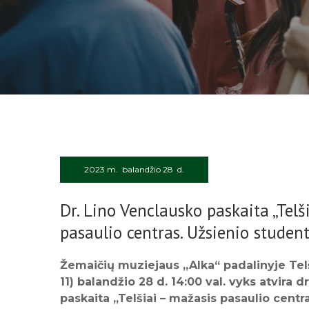
2023 m. balandžio 28 d.
Dr. Lino Venclausko paskaita „Telš
pasaulio centras. Užsienio studenta
Žemaičių muziejaus „Alka“ padalinyje Telši
11) balandžio 28 d. 14:00 val. vyks atvira 
paskaita „Telšiai – mažasis pasaulio centr