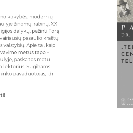
kymo kokybės, modernių
aulyje žinomų, rabinų, XX
igijos dalykų, pažinti Torą
įvairiausių pasaulio kraštų:
 valstybių. Apie tai, kaip
gyvavimo metus tapo –
ulyje, paskaitos metu
to lektorius, Sugiharos
ninko pavaduotojas, dr.
ti!