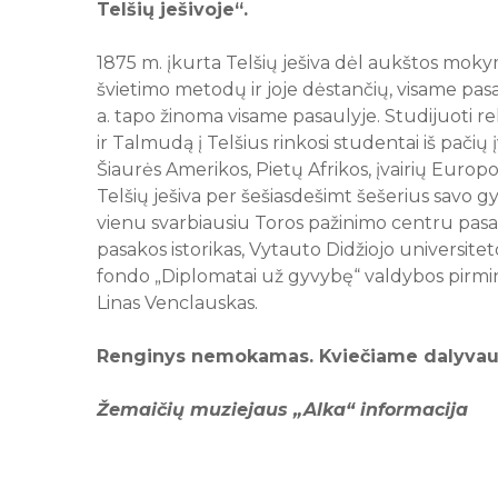
Telšių ješivoje“.
1875 m. įkurta Telšių ješiva dėl aukštos mo
švietimo metodų ir joje dėstančių, visame pas
a. tapo žinoma visame pasaulyje. Studijuoti rel
ir Talmudą į Telšius rinkosi studentai iš pačių 
Šiaurės Amerikos, Pietų Afrikos, įvairių Europos
Telšių ješiva per šešiasdešimt šešerius savo 
vienu svarbiausiu Toros pažinimo centru pasa
pasakos istorikas, Vytauto Didžiojo universite
fondo „Diplomatai už gyvybę“ valdybos pirmi
Linas Venclauskas.
Renginys nemokamas. Kviečiame dalyvau
Žemaičių muziejaus „Alka“ informacija