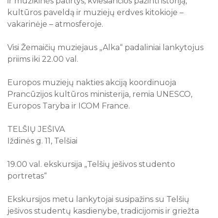
ir muzikinės patirtys, kviesiančios pažinti istoriją,
kultūros paveldą ir muziejų erdves kitokioje –
10
11
12
13
14
15
16
vakarinėje – atmosferoje.
17
18
19
20
21
22
23
24
25
26
27
28
29
30
Visi Žemaičių muziejaus „Alka“ padaliniai lankytojus
priims iki 22.00 val.
31
Visi renginiai
Europos muziejų nakties akciją koordinuoja
Prancūzijos kultūros ministerija, remia UNESCO,
Europos Taryba ir ICOM France.
TELŠIŲ JEŠIVA
Iždinės g. 11, Telšiai
19.00 val. ekskursija „Telšių ješivos studento
portretas“
Ekskursijos metu lankytojai susipažins su Telšių
ješivos studentų kasdienybe, tradicijomis ir griežta