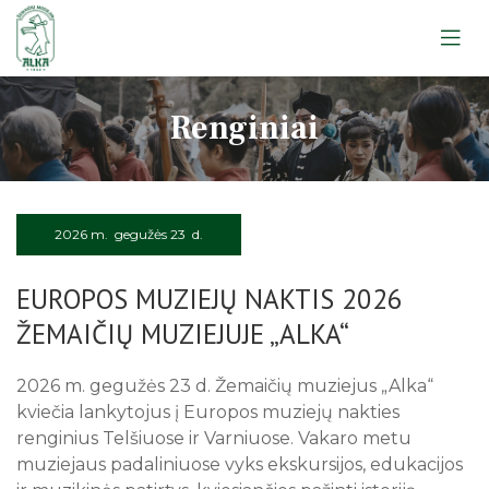
Apie muziejų
Renginiai
Lankytojams
Apie muziejų
Edukacijos
Lankytojams
Apie muziejų
Ekskursijos
Edukacijos
Lankytojams
Leidiniai
2026 m. gegužės 23 d.
Ekskursijos
Apie muziejų
Edukacijos
Straipsniai
Telšių apskrities žydų gelbėtojai
EUROPOS MUZIEJŲ NAKTIS 2026
Lankytojams
Ekskursijos
Apie muziejų
Atminimo ženklas
ŽEMAIČIŲ MUZIEJUJE „ALKA“
Edukacijos
Žemaitiu gīvastis
Lankytojams
Rugpjūtis
2026
Telšiai. Atminties knyga
Ekskursijos
Rainių tragedija: Atmintis gyva
2026 m. gegužės 23 d. Žemaičių muziejus „Alka“
Pr
An
Tr
Ke
Pe
Še
Se
Klausykit, ausis pastatę
kviečia lankytojus į Europos muziejų nakties
renginius Telšiuose ir Varniuose. Vakaro metu
1
2
muziejaus padaliniuose vyks ekskursijos, edukacijos
3
4
5
6
7
8
9