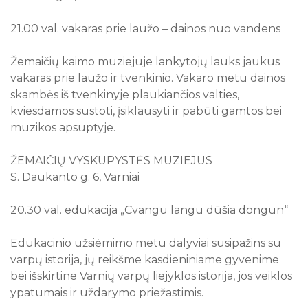
21.00 val. vakaras prie laužo – dainos nuo vandens
Žemaičių kaimo muziejuje lankytojų lauks jaukus
vakaras prie laužo ir tvenkinio. Vakaro metu dainos
skambės iš tvenkinyje plaukiančios valties,
kviesdamos sustoti, įsiklausyti ir pabūti gamtos bei
muzikos apsuptyje.
ŽEMAIČIŲ VYSKUPYSTĖS MUZIEJUS
S. Daukanto g. 6, Varniai
20.30 val. edukacija „Cvangu langu dūšia dongun“
Edukacinio užsiėmimo metu dalyviai susipažins su
varpų istorija, jų reikšme kasdieniniame gyvenime
bei išskirtine Varnių varpų liejyklos istorija, jos veiklos
ypatumais ir uždarymo priežastimis.