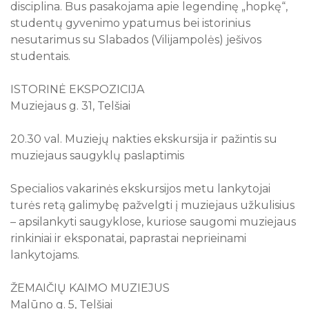
disciplina. Bus pasakojama apie legendinę „hopkę“,
studentų gyvenimo ypatumus bei istorinius
nesutarimus su Slabados (Vilijampolės) ješivos
studentais.
ISTORINĖ EKSPOZICIJA
Muziejaus g. 31, Telšiai
20.30 val. Muziejų nakties ekskursija ir pažintis su
muziejaus saugyklų paslaptimis
Specialios vakarinės ekskursijos metu lankytojai
turės retą galimybę pažvelgti į muziejaus užkulisius
– apsilankyti saugyklose, kuriose saugomi muziejaus
rinkiniai ir eksponatai, paprastai neprieinami
lankytojams.
ŽEMAIČIŲ KAIMO MUZIEJUS
Malūno g. 5, Telšiai