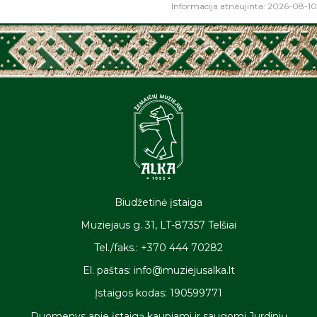
Informacija atnaujinta: 2026-08-10
Biudžetinė įstaiga
Muziejaus g. 31, LT-87357 Telšiai
Tel./faks.: +370 444 70282
El. paštas: info@muziejusalka.lt
Įstaigos kodas: 190599771
Duomenys apie įstaigą kaupiami ir saugomi Jurdinių