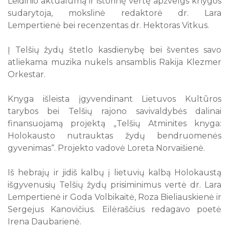
Leidinio aktualumą ir istorinę vertę apžvelgs knygos
sudarytoja, mokslinė redaktorė dr. Lara
10
11
12
13
14
15
16
Lempertienė bei recenzentas dr. Hektoras Vitkus.
17
18
19
20
21
22
23
24
25
26
27
28
29
30
Į Telšių žydų štetlo kasdienybę bei šventes savo
atliekama muzika nukels ansamblis Rakija Klezmer
31
Orkestar.
Visi renginiai
Knyga išleista įgyvendinant Lietuvos Kultūros
tarybos bei Telšių rajono savivaldybės dalinai
finansuojamą projektą „Telšių Atminites knyga:
Holokausto nutrauktas žydų bendruomenės
gyvenimas“. Projekto vadovė Loreta Norvaišienė.
Iš hebrajų ir jidiš kalbų į lietuvių kalbą Holokaustą
išgyvenusių Telšių žydų prisiminimus vertė dr. Lara
Lempertienė ir Goda Volbikaitė, Roza Bieliauskienė ir
Sergejus Kanovičius. Eilėraščius redagavo poetė
Irena Daubarienė.