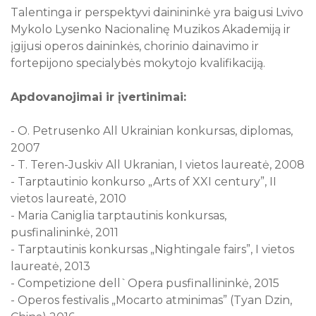
Talentinga ir perspektyvi dainininkė yra baigusi Lvivo
Mykolo Lysenko Nacionalinę Muzikos Akademiją ir
įgijusi operos daininkės, chorinio dainavimo ir
fortepijono specialybės mokytojo kvalifikaciją.
Apdovanojimai ir įvertinimai:
- O. Petrusenko All Ukrainian konkursas, diplomas,
2007
- T. Teren-Juskiv All Ukranian, I vietos laureatė, 2008
- Tarptautinio konkurso „Arts of XXI century”, II
vietos laureatė, 2010
- Maria Caniglia tarptautinis konkursas,
pusfinalininkė, 2011
- Tarptautinis konkursas „Nightingale fairs”, I vietos
laureatė, 2013
- Competizione dell`Opera pusfinallininkė, 2015
- Оperos festivalis „Mocarto atminimas” (Tyan Dzin,