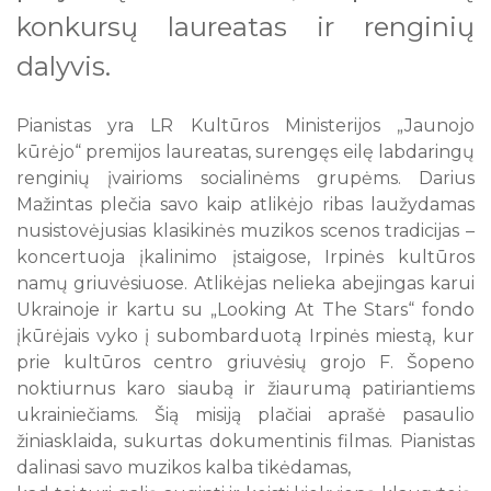
konkursų laureatas ir renginių
dalyvis.
Pianistas yra LR Kultūros Ministerijos „Jaunojo
kūrėjo“ premijos laureatas, surengęs eilę labdaringų
renginių įvairioms socialinėms grupėms. Darius
Mažintas plečia savo kaip atlikėjo ribas laužydamas
nusistovėjusias klasikinės muzikos scenos tradicijas –
koncertuoja įkalinimo įstaigose, Irpinės kultūros
namų griuvėsiuose. Atlikėjas nelieka abejingas karui
Ukrainoje ir kartu su „Looking At The Stars“ fondo
įkūrėjais vyko į subombarduotą Irpinės miestą, kur
prie kultūros centro griuvėsių grojo F. Šopeno
noktiurnus karo siaubą ir žiaurumą patiriantiems
ukrainiečiams. Šią misiją plačiai aprašė pasaulio
žiniasklaida, sukurtas dokumentinis filmas. Pianistas
dalinasi savo muzikos kalba tikėdamas,