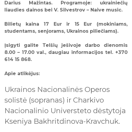
Darius Mažintas. Programoje: ukrainiečių
10
11
12
13
14
15
16
liaudies dainos bei V. Silvestrov – Naive music.
17
18
19
20
21
22
23
Bilietų kaina 17 Eur ir 15 Eur (mokiniams,
24
25
26
27
28
29
30
studentams, senjorams, Ukrainos piliečiams).
31
Įsigyti galite Telšių ješivoje darbo dienomis
Visi renginiai
8.00 – 17.00 val., daugiau informacijos tel. +370
614 15 868.
Apie atlikėjus:
Ukrainos Nacionalinės Operos
solistė (sopranas) ir Charkivo
Nacionalinio Universteto dėstytoja
Kseniya Bakhritdinova-Kravchuk.