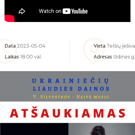
Data
Vieta
2023-05-04
Telšių ješiva
Laikas
Adresas
18.00 val.
Iždinės g. 