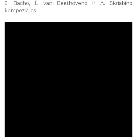
S. Bacho, L. van Beethoveno ir A. Skriabino
kompozicijos.