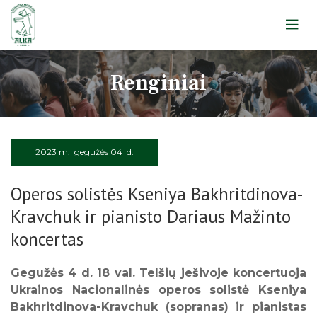
Apie muziejų
Renginiai
Lankytojams
Apie muziejų
Edukacijos
Lankytojams
Apie muziejų
Ekskursijos
Edukacijos
Lankytojams
Leidiniai
2023 m. gegužės 04 d.
Ekskursijos
Apie muziejų
Edukacijos
Straipsniai
Telšių apskrities žydų gelbėtojai
Operos solistės Kseniya Bakhritdinova-
Lankytojams
Ekskursijos
Apie muziejų
Atminimo ženklas
Kravchuk ir pianisto Dariaus Mažinto
Edukacijos
Žemaitiu gīvastis
Lankytojams
Rugpjūtis
2026
koncertas
Telšiai. Atminties knyga
Ekskursijos
Rainių tragedija: Atmintis gyva
Pr
An
Tr
Ke
Pe
Še
Se
Klausykit, ausis pastatę
Gegužės 4 d. 18 val. Telšių ješivoje koncertuoja
1
2
Ukrainos Nacionalinės operos solistė Kseniya
Bakhritdinova-Kravchuk (sopranas) ir pianistas
3
4
5
6
7
8
9