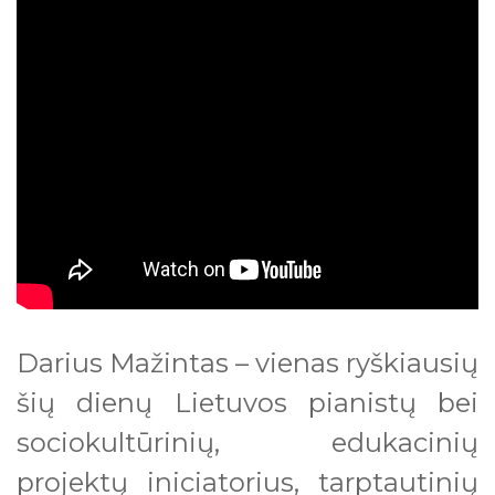
Darius Mažintas – vienas ryškiausių
šių dienų Lietuvos pianistų bei
sociokultūrinių, edukacinių
projektų iniciatorius, tarptautinių