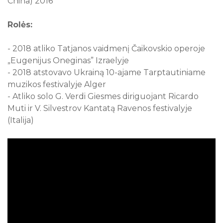
China) 2016
Rolės:
- 2018 atliko Tatjanos vaidmenį Čaikovskio operoje
„Eugenijus Oneginas” Izraelyje
- 2018 atstovavo Ukrainą 10-ajame Tarptautiniame
muzikos festivalyje Alger
- Atliko solo G. Verdi Giesmes diriguojant Ricardo
Muti ir V. Silvestrov Kantatą Ravenos festivalyje
(Italija)