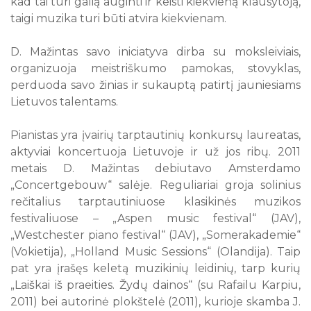
kad tai turi galią auginti ir keisti kiekvieną klausytoją,
taigi muzika turi būti atvira kiekvienam.
D. Mažintas savo iniciatyva dirba su moksleiviais,
organizuoja meistriškumo pamokas, stovyklas,
perduoda savo žinias ir sukauptą patirtį jauniesiams
Lietuvos talentams.
Pianistas yra įvairių tarptautinių konkursų laureatas,
aktyviai koncertuoja Lietuvoje ir už jos ribų. 2011
metais D. Mažintas debiutavo Amsterdamo
„Concertgebouw“ salėje. Reguliariai groja solinius
rečitalius tarptautiniuose klasikinės muzikos
festivaliuose – „Aspen music festival“ (JAV),
„Westchester piano festival“ (JAV), „Somerakademie“
(Vokietija), „Holland Music Sessions“ (Olandija). Taip
pat yra įrašęs keletą muzikinių leidinių, tarp kurių
„Laiškai iš praeities. Žydų dainos“ (su Rafailu Karpiu,
2011) bei autorinė plokštelė (2011), kurioje skamba J.