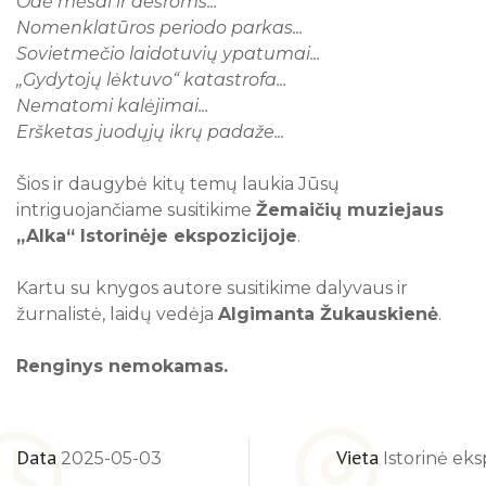
Odė mėsai ir dešroms...
Nomenklatūros periodo parkas...
Sovietmečio laidotuvių ypatumai...
„Gydytojų lėktuvo“ katastrofa...
Nematomi kalėjimai...
Eršketas juodųjų ikrų padaže...
Šios ir daugybė kitų temų laukia Jūsų
intriguojančiame susitikime
Žemaičių muziejaus
„Alka“ Istorinėje ekspozicijoje
.
Kartu su knygos autore susitikime dalyvaus ir
žurnalistė, laidų vedėja
Algimanta Žukauskienė
.
Renginys nemokamas.
Data
Vieta
2025-05-03
Istorinė eks