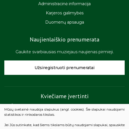
Administracinė informacija
Karjeros galimybės
Duomenų apsauga
Naujienlaiškio prenumerata
Gaukite svarbiausias muziejaus naujienas pirmieji.
Užsiregistruoti prenumeratai
Kviečiame įvertinti
Žemaičių muziejaus „Alka“ teikiamų paslaugų kokybę.
Mūsų svetainė naudoja slapukus (angl. cookies). Šie slapukai naudojami
statistikos ir rinkodaros tikslais.
Vertinti
Jei Jūs sutinkate, kad šiems tikslams būtų naudojami slapukai, spauskite