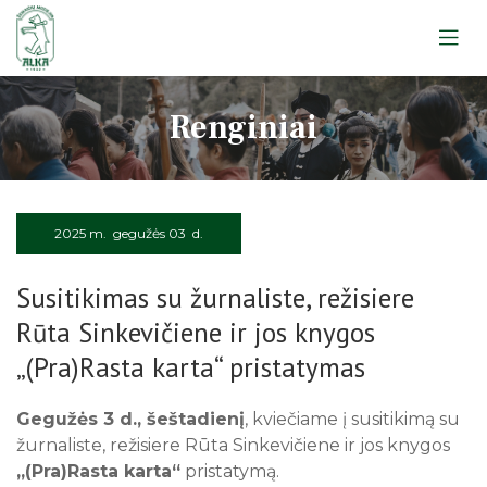
Apie muziejų
Renginiai
Lankytojams
Apie muziejų
Edukacijos
Lankytojams
Apie muziejų
Ekskursijos
Edukacijos
Lankytojams
Leidiniai
2025 m. gegužės 03 d.
Ekskursijos
Apie muziejų
Edukacijos
Straipsniai
Telšių apskrities žydų gelbėtojai
Susitikimas su žurnaliste, režisiere
Lankytojams
Ekskursijos
Apie muziejų
Atminimo ženklas
Rūta Sinkevičiene ir jos knygos
Edukacijos
Žemaitiu gīvastis
Lankytojams
Rugpjūtis
2026
„(Pra)Rasta karta“ pristatymas
Telšiai. Atminties knyga
Ekskursijos
Rainių tragedija: Atmintis gyva
Pr
An
Tr
Ke
Pe
Še
Se
Klausykit, ausis pastatę
Gegužės 3 d., šeštadienį
, kviečiame į susitikimą su
1
2
žurnaliste, režisiere Rūta Sinkevičiene ir jos knygos
„(Pra)Rasta karta“
pristatymą.
3
4
5
6
7
8
9