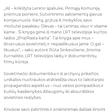
10
11
12
13
14
15
16
„Aš – krikštyta Lenino spaliukė, Pirmąją Komuniją
priėmusi pionierė, Sutvirtinimo sakramentą gavusi
17
18
19
20
21
22
23
komjaunuolė. Kartą, grįžusi iš mokyklos, savo
24
25
26
27
28
29
30
močiutei pasakiau: Dievas – tai Leninas, visur ir visame
31
kame... Ši knyga gimė iš mano LRT televizijoje kurtos
laidos „(Pra)Rasta karta“. Tai knyga apie mus –
Visi renginiai
ištvėrusius sovietmetį ir nepasilikusius jame. O gal –
likusius“, – sako autorė Rūta Sinkevičienė, žinoma
žurnalistė, LRT televizijos laidų ir dokumentinių
filmų kūrėja.
Sovietmečio dokumentika ir iš archyvų prikeltos
unikalios nuotraukos atskleidžia visus to laikotarpio
propagandos aspektus – nuo viešos pompastikos ir
kuklių kasdienybės džiaugsmų iki absurdiškos
sovietinės realybės.
Knygoje savo patirtimis ir prisiminimais dalijasi žinomi