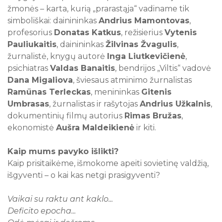
žmonės – karta, kurią „prarastąja“ vadiname tik
simboliškai: dainininkas
Andrius Mamontovas
,
profesorius
Donatas Katkus
, režisierius
Vytenis
Pauliukaitis
, dainininkas
Žilvinas Žvagulis
,
žurnalistė, knygų autorė
Inga Liutkevičienė
,
psichiatras
Valdas Banaitis
, bendrijos „Viltis“ vadovė
Dana Migaliova
, šviesaus atminimo žurnalistas
Ramūnas Terleckas
, menininkas
Gitenis
Umbrasas
, žurnalistas ir rašytojas
Andrius Užkalnis
,
dokumentinių filmų autorius
Rimas Bružas
,
ekonomistė
Aušra Maldeikienė
ir kiti.
Kaip mums pavyko išlikti?
Kaip prisitaikėme, išmokome apeiti sovietinę valdžią,
išgyventi – o kai kas netgi prasigyventi?
Vaikai su raktu ant kaklo...
Deficito epocha...