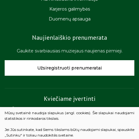
Karjeros galimybės
Duomenų apsauga
Naujienlaiškio prenumerata
Gaukite svarbiausias muziejaus naujienas pirmieji.
Užsiregistruoti prenumeratai
Kviečiame įvertinti
Žemaičių muziejaus „Alka“ teikiamų paslaugų kokybę.
Mūsų svetainė naudoja slapukus (angl. cookies). Šie slapukai naudojami
statistikos ir rinkodaros tikslais.
Vertinti
Jei Jūs sutinkate, kad šiems tikslams būtų naudojami slapukai, spauskite
„Sutinku“ ir toliau naudokitės svetaine.