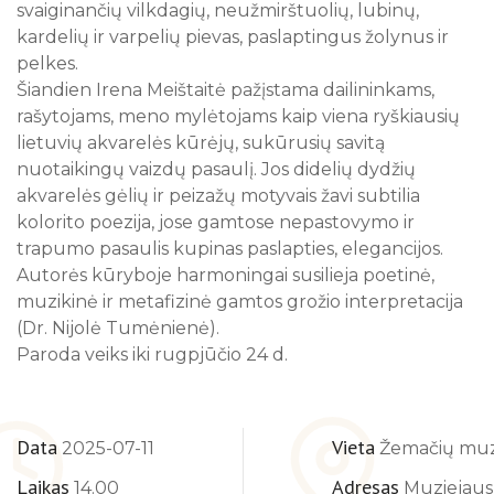
svaiginančių vilkdagių, neužmirštuolių, lubinų,
10
11
12
13
14
15
16
kardelių ir varpelių pievas, paslaptingus žolynus ir
pelkes.
17
18
19
20
21
22
23
Šiandien Irena Meištaitė pažįstama dailininkams,
24
25
26
27
28
29
30
rašytojams, meno mylėtojams kaip viena ryškiausių
31
lietuvių akvarelės kūrėjų, sukūrusių savitą
nuotaikingų vaizdų pasaulį. Jos didelių dydžių
Visi renginiai
akvarelės gėlių ir peizažų motyvais žavi subtilia
kolorito poezija, jose gamtose nepastovymo ir
trapumo pasaulis kupinas paslapties, elegancijos.
Autorės kūryboje harmoningai susilieja poetinė,
muzikinė ir metafizinė gamtos grožio interpretacija
(Dr. Nijolė Tumėnienė).
Paroda veiks iki rugpjūčio 24 d.
Data
Vieta
2025-07-11
Žemačių muzi
Laikas
Adresas
14.00
Muziejaus g