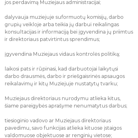
jos perdavimą Muziejaus administracijai;
dalyvauja muziejuje suformuotų komisijų, darbo
grupių veikloje arba teikia jų darbui reikalingas
konsultacijas ir informaciją bei įgyvendina jų priimtus
ir direktoriaus patvirtintus sprendimus;
įgyvendina Muziejaus vidaus kontrolės politiką;
laikosi pats ir rūpinasi, kad darbuotojai laikytųsi
darbo drausmės, darbo ir priešgaisrinės apsaugos
reikalavimų ir kitų Muziejuje nustatytų tvarku;
Muziejaus direktoriaus nurodymu atlieka kitus,
šiame pareigybės aprašyme nenumatytus darbus;
tiesioginio vadovo ar Muziejaus direktoriaus
pavedimu, savo funkcijas atlieka kituose įstaigos
valdomuose objektuose ar renginių vietose;