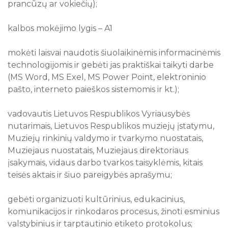
prancūzų ar vokiečių);
kalbos mokėjimo lygis – A1
mokėti laisvai naudotis šiuolaikinėmis informacinėmis
technologijomis ir gebėti jas praktiškai taikyti darbe
(MS Word, MS Exel, MS Power Point, elektroninio
pašto, interneto paieškos sistemomis ir kt.);
vadovautis Lietuvos Respublikos Vyriausybės
nutarimais, Lietuvos Respublikos muziejų įstatymu,
Muziejų rinkinių valdymo ir tvarkymo nuostatais,
Muziejaus nuostatais, Muziejaus direktoriaus
įsakymais, vidaus darbo tvarkos taisyklėmis, kitais
teisės aktais ir šiuo pareigybės aprašymu;
gebėti organizuoti kultūrinius, edukacinius,
komunikacijos ir rinkodaros procesus, žinoti esminius
valstybinius ir tarptautinio etiketo protokolus;