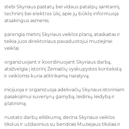
stebi Skyriaus pastatų bei vidaus patalpų sanitarinį,
techninį bei elektros ūkį, apie jų būklę informuoja
atsakingus asmenis;
parengia metinį Skyriaus veiklos planą, ataskaitas ir
teikia juos direktoriaus pavaduotojui muziejinei
veiklai;
organizuojant ir koordinuojant Skyriaus darbą,
atsižvelgia į istorinį Žemaičių vyskupystės kontekstą
ir veiklomis kuria atitinkamą naratyvą;
inicijuoja ir organizuoja adekvačių Skyriaus istoriniam
pasakojimui suvenyrų gamybą, leidinių leidybą ir
platinimą;
nustato darbų eiliškumą, derina Skyriaus veiklos
tikslus ir uždavinius su bendrais Muziejaus tikslais ir