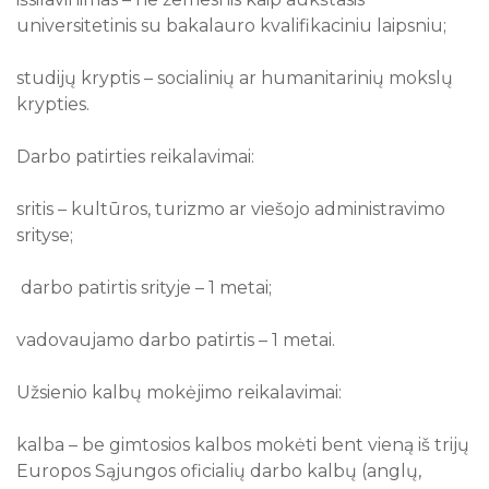
universitetinis su bakalauro kvalifikaciniu laipsniu;
10
11
12
13
14
15
16
17
18
19
20
21
22
23
studijų kryptis – socialinių ar humanitarinių mokslų
24
25
26
27
28
29
30
krypties.
31
Darbo patirties reikalavimai:
Visi renginiai
sritis – kultūros, turizmo ar viešojo administravimo
srityse;
darbo patirtis srityje – 1 metai;
vadovaujamo darbo patirtis – 1 metai.
Užsienio kalbų mokėjimo reikalavimai:
kalba – be gimtosios kalbos mokėti bent vieną iš trijų
Europos Sąjungos oficialių darbo kalbų (anglų,