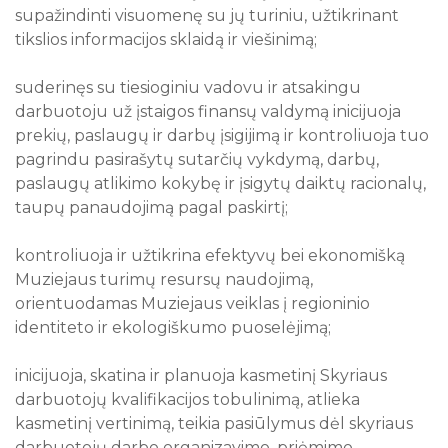
supažindinti visuomenę su jų turiniu, užtikrinant
tikslios informacijos sklaidą ir viešinimą;
suderinęs su tiesioginiu vadovu ir atsakingu
darbuotoju už įstaigos finansų valdymą inicijuoja
prekių, paslaugų ir darbų įsigijimą ir kontroliuoja tuo
pagrindu pasirašytų sutarčių vykdymą, darbų,
paslaugų atlikimo kokybę ir įsigytų daiktų racionalų,
taupų panaudojimą pagal paskirtį;
kontroliuoja ir užtikrina efektyvų bei ekonomišką
Muziejaus turimų resursų naudojimą,
orientuodamas Muziejaus veiklas į regioninio
identiteto ir ekologiškumo puoselėjimą;
inicijuoja, skatina ir planuoja kasmetinį Skyriaus
darbuotojų kvalifikacijos tobulinimą, atlieka
kasmetinį vertinimą, teikia pasiūlymus dėl skyriaus
darbuotojų darbo organizavimo, priėmimo,