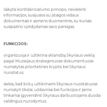
laikytis konfidencialumo principo, neviešinti
informacijos, susijusios su įstaigos vidaus
dokumentais ir asmens duomenimis, su kuriais
susipažino vykdydamas savo pareigas.
FUNKCIJOS:
organizuoja ir užtikrina sklandžią Skyriaus veiklą
pagal Muziejaus strateginiuose dokumentuose
numatytas prioritetines kryptis bei Skyriaus
nuostatus;
siekia, kad būtų užtikrinami Skyriaus nuostatuose
numatyti tikslai, uždaviniai bei funkcijos ir jiems
tinkamai įgyvendinti Skyriaus darbuotojams duoda
valdingus nurodymus;