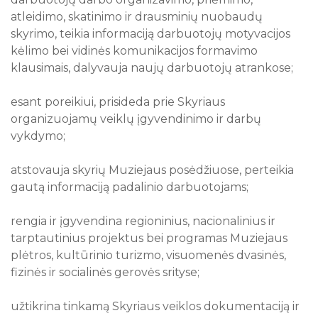
atleidimo, skatinimo ir drausminių nuobaudų
skyrimo, teikia informaciją darbuotojų motyvacijos
kėlimo bei vidinės komunikacijos formavimo
klausimais, dalyvauja naujų darbuotojų atrankose;
esant poreikiui, prisideda prie Skyriaus
organizuojamų veiklų įgyvendinimo ir darbų
vykdymo;
atstovauja skyrių Muziejaus posėdžiuose, perteikia
gautą informaciją padalinio darbuotojams;
rengia ir įgyvendina regioninius, nacionalinius ir
tarptautinius projektus bei programas Muziejaus
plėtros, kultūrinio turizmo, visuomenės dvasinės,
fizinės ir socialinės gerovės srityse;
užtikrina tinkamą Skyriaus veiklos dokumentaciją ir