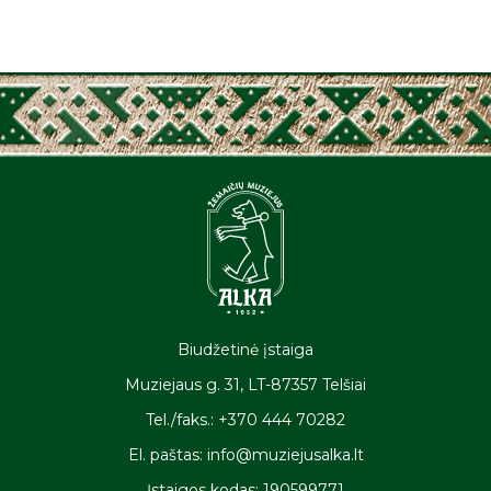
Biudžetinė įstaiga
Muziejaus g. 31, LT-87357 Telšiai
Tel./faks.: +370 444 70282
El. paštas: info@muziejusalka.lt
Įstaigos kodas: 190599771