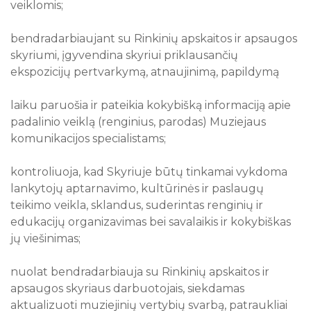
veiklomis;
bendradarbiaujant su Rinkinių apskaitos ir apsaugos
skyriumi, įgyvendina skyriui priklausančių
ekspozicijų pertvarkymą, atnaujinimą, papildymą
laiku paruošia ir pateikia kokybišką informaciją apie
padalinio veiklą (renginius, parodas) Muziejaus
komunikacijos specialistams;
kontroliuoja, kad Skyriuje būtų tinkamai vykdoma
lankytojų aptarnavimo, kultūrinės ir paslaugų
teikimo veikla, sklandus, suderintas renginių ir
edukacijų organizavimas bei savalaikis ir kokybiškas
jų viešinimas;
nuolat bendradarbiauja su Rinkinių apskaitos ir
apsaugos skyriaus darbuotojais, siekdamas
aktualizuoti muziejinių vertybių svarbą, patraukliai