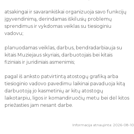
atsakingai ir savarankiškai organizuoja savo funkcijų
įgyvendinimą, derindamas iškilusių problemų
sprendimus ir vykdomas veiklas su tiesioginiu
vadovu;
planuodamas veiklas, darbus, bendradarbiauja su
kitais Muziejaus skyriais, darbuotojais bei kitais
fiziniais ir juridiniais asmenimis;
pagal iš anksto patvirtintą atostogų grafiką arba
tiesioginio vadovo pavedimu laikinai pavaduoja kitą
darbuotoją jo kasmetinių ar kitų atostogų
laikotarpiu, ligos ir komandiruočių metu bei dėl kitos
priežasties jam nesant darbe.
Informacija atnaujinta: 2026-08-10