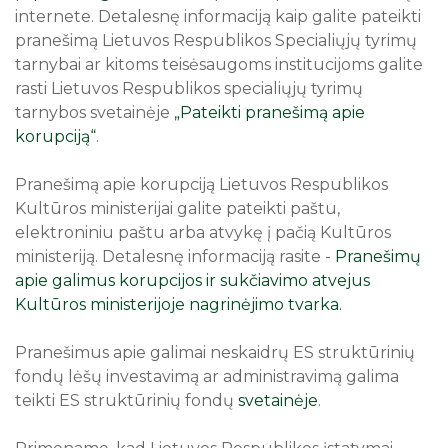
internete. Detalesnę informaciją kaip galite pateikti
10
11
12
13
14
15
16
Veiklos sritys
pranešimą Lietuvos Respublikos Specialiųjų tyrimų
17
18
19
20
21
22
23
tarnybai ar kitoms teisėsaugoms institucijoms galite
Pranešėjų apsauga
rasti Lietuvos Respublikos specialiųjų tyrimų
24
25
26
27
28
29
30
tarnybos svetainėje
„Pateikti pranešimą apie
31
Korupcijos prevencija
korupciją“
.
Visi renginiai
Pranešk apie korupcija
Pranešimą apie korupciją Lietuvos Respublikos
Kultūros ministerijai galite pateikti paštu,
elektroniniu paštu arba atvykę į pačią Kultūros
Teisinė informacija
ministeriją. Detalesnę informaciją rasite -
Pranešimų
apie galimus korupcijos ir sukčiavimo atvejus
Viešieji ir privatūs interesai
Kultūros ministerijoje nagrinėjimo tvarka.
Asmuo ar asmenys, atsakingi už korupcijos
Pranešimus apie galimai neskaidrų ES struktūrinių
prevenciją
fondų lėšų investavimą ar administravimą galima
teikti ES struktūrinių fondų
svetainėje
.
Korupcijos prevencijos planavimo
dokumentai ir jų vykdymas