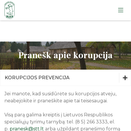
Žemaičių muziejus alka, Žemaitijos kaimo muziejus,
telšių ješiva, varnių muziejus, žemaičių vyskupystės
muziejus
Apie muziejų
Lankytojams
Apie muziejų
Edukacijos
Lankytojams
Apie muziejų
Pranešk apie korupcija
Ekskursijos
Edukacijos
Lankytojams
Leidiniai
Ekskursijos
Apie muziejų
Edukacijos
Straipsniai
Telšių apskrities žydų gelbėtojai
KORUPCIJOS PREVENCIJA
Lankytojams
Ekskursijos
Apie muziejų
Atminimo ženklas
Edukacijos
Žemaitiu gīvastis
Lankytojams
Istorija
Jei manote, kad susidūrėte su korupcijos atveju,
Rugpjūtis
2026
Telšiai. Atminties knyga
Ekskursijos
neabejokite ir praneškite apie tai teisėsaugai.
Rainių tragedija: Atmintis gyva
Pr
An
Tr
Ke
Pe
Še
Se
Struktūra ir kontaktinė informacija
Klausykit, ausis pastatę
Visą parą galima kreiptis į Lietuvos Respublikos
1
2
specialiųjų tyrimų tarnybą: tel. (8 5) 266 3333, el.
Teisinė informacija
3
4
5
6
7
8
9
p.
pranesk@stt.lt
arba užpildant pranešimo formą