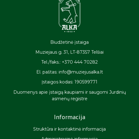
Rėmėjai ir partneriai
Informacija gestų kalba
Biudžetinė įstaiga
Muziejaus g. 31, LT-87357 Telšiai
Tel./faks.: +370 444 70282
El. paštas: info@muziejusalka.lt
Įstaigos kodas: 190599771
Duomenys apie įstaigą kaupiami ir saugomi Jurdinių
asmenų registre
Informacija
Struktūra ir kontaktinė informacija