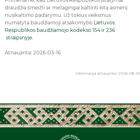
Primename, kad Lietuvos Respublikos įstatymai
draudžia šmeižti ar melagingai kaltinti kitą asmenį
Informacijos apie asmenį surinkimas
nusikaltimo padarymu. Už tokius veiksmus
numatyta baudžiamoji atsakomybė
Lietuvos
Administracinė informacija
Respublikos baudžiamojo kodekso 154 ir 236
straipsnyje.
Paslaugos
Atnaujinta: 2026-03-16
Atviri duomenys
Informacija atnaujinta: 2026-08-10
Asmens duomenų apsauga
Nuorodos
Dažniausiai užduodami klausimai
Projektai